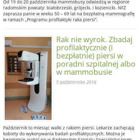
Od 19 do 20 października mammobusy odwiedzą w regionie
radomskim powiaty: białobrzeski, grójecki, i kozienicki. NFZ
zaprasza panie w wieku 50 – 69 lat na bezpłatną mammografię
w ramach „Programu profilaktyki raka piersi”.
Rak nie wyrok. Zbadaj
profilaktycznie (i
bezpłatnie) piersi w
poradni szpitalnej albo
w mammobusie
5 października 2016
Październik to miesiąc walki z rakiem piersi. Lekarze zachęcają
kobiety do wykonywania badań profilaktycznych. Można je
bezpłatnie zrobić np.w Radomskim Szpitalu Specjalistycznym