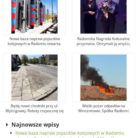
Nowa baza napraw pojazdów
Radomska Nagroda Kulturalna
kolejowych w Radomiu otwarta.
przyznana. Otrzymali ją artyści,
Zostanie w niej zatrudnionych 160
animatorzy, menadżerowie i
osób
organizatorzy wydarzeń
Będą nowe chodniki przy ul.
Wielki pożar odpadów na
Wyścigowej. Roboty rozpoczną się
Wincentowie. Spółka Radkom:
niebawem
Niezbędne działania zostały
podjęte niezwłocznie
Najnowsze wpisy
Nowa baza napraw pojazdów kolejowych w Radomiu