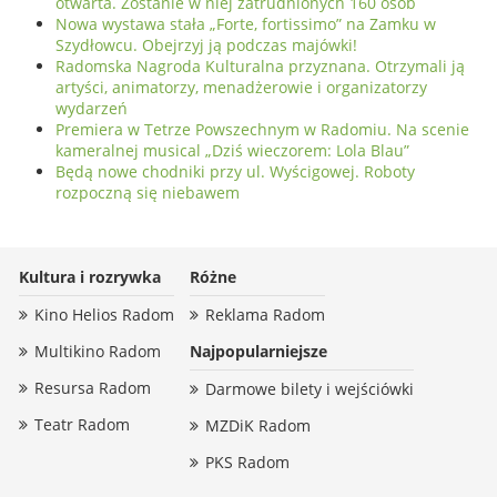
otwarta. Zostanie w niej zatrudnionych 160 osób
Nowa wystawa stała „Forte, fortissimo” na Zamku w
Szydłowcu. Obejrzyj ją podczas majówki!
Radomska Nagroda Kulturalna przyznana. Otrzymali ją
artyści, animatorzy, menadżerowie i organizatorzy
wydarzeń
Premiera w Tetrze Powszechnym w Radomiu. Na scenie
kameralnej musical „Dziś wieczorem: Lola Blau”
Będą nowe chodniki przy ul. Wyścigowej. Roboty
rozpoczną się niebawem
Kultura i rozrywka
Różne
Kino Helios Radom
Reklama Radom
Multikino Radom
Najpopularniejsze
Resursa Radom
Darmowe bilety i wejściówki
Teatr Radom
MZDiK Radom
PKS Radom