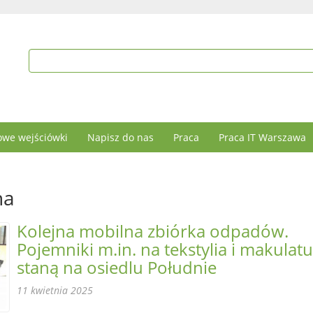
we wejściówki
Napisz do nas
Praca
Praca IT Warszawa
na
Kolejna mobilna zbiórka odpadów.
Pojemniki m.in. na tekstylia i makulat
staną na osiedlu Południe
11 kwietnia 2025