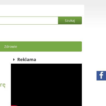
Zdrowie
Reklama
urę