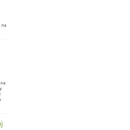
m na
 na
y
z
o
j