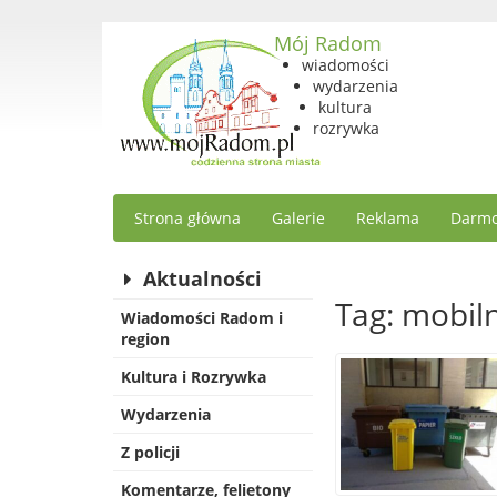
Mój Radom
wiadomości
wydarzenia
kultura
rozrywka
Strona główna
Galerie
Reklama
Darmo
Aktualności
Tag: mobil
Wiadomości Radom i
region
Kultura i Rozrywka
Wydarzenia
Z policji
Komentarze, felietony