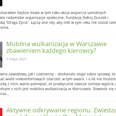
i charakter będzie miała w tym roku akcja wsparcia samotnych
ie radomskie organizacje społeczne: Fundację Dobry Duszek i
ką “Droga Życia”. Łączą one siły, aby nikt w tym roku nie został sa
enia.
Mobilna wulkanizacja w Warszawie
zbawieniem każdego kierowcy?
7 maja 2021
ówno zawodowy, jak i codzienny – doskonale zdaje sobie sprawę, że
ać wiele niekomfortowych zdarzeń, w tym awarii. I o ile nie możem
żdą z nich, warto pamiętać, że praktycznie zawsze istnieje wyjście 
 Jednym z nich jest mobilna wulkanizacja w Warszawie. Dowiedz się 
teraz…
Aktywne odkrywanie regionu. Zwiedza