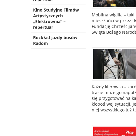
Kino Studyjne Filmów
Mobilna wigilia – tak
Artystycznych
mieszkańców przez dw
„Elektrownia” –
Fundację Chrześcijańs
repertuar
Święta Bożego Narodz
Rozkład jazdy busów
Radom
Każdy kierowca – zar
trasie może go napotk
się przygotować na ka
kłopotliwej sytuacji.
niej wszystkiego już 