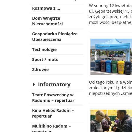
W sobotę, 12 kwietnia
Rozmowa z …
ul. Gębarzewskiej 15 
zużytego sprzętu elek
Dom Wnętrze
możliwości bezpłatne
Nieruchomości
Gospodarka Pieniądze
Ubezpieczenia
Technologie
Sport / moto
Zdrowie
Od tego roku nie wol
Informatory
zmieszanymi i gdzieko
niepotrzebnych „śmie
Teatr Powszechny w
Radomiu – repertuar
Kino Helios Radom –
repertuar
Multikino Radom –
repertuar