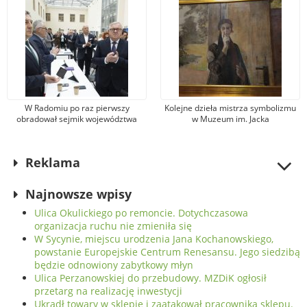
W Radomiu po raz pierwszy
Kolejne dzieła mistrza symbolizmu
obradował sejmik województwa
w Muzeum im. Jacka
mazowieckiego. Radni oddali hołd
Malczewskiego w Radomiu. Jeden
bohaterom Czerwca’76 roku
to portret żony
Reklama
Najnowsze wpisy
Ulica Okulickiego po remoncie. Dotychczasowa
organizacja ruchu nie zmieniła się
W Sycynie, miejscu urodzenia Jana Kochanowskiego,
powstanie Europejskie Centrum Renesansu. Jego siedzibą
będzie odnowiony zabytkowy młyn
Ulica Perzanowskiej do przebudowy. MZDiK ogłosił
przetarg na realizację inwestycji
Ukradł towary w sklepie i zaatakował pracownika sklepu.