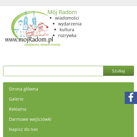
Mój Radom
wiadomości
wydarzenia
kultura
rozrywka
Strona główna
Galerie
Reklama
Darmowe wejściówki
Napisz do nas