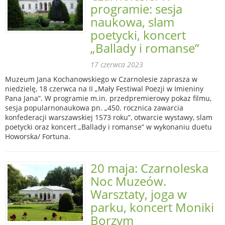
programie: sesja
naukowa, slam
poetycki, koncert
„Ballady i romanse”
17 czerwca 2023
Muzeum Jana Kochanowskiego w Czarnolesie zaprasza w
niedzielę, 18 czerwca na II „Mały Festiwal Poezji w Imieniny
Pana Jana”. W programie m.in. przedpremierowy pokaz filmu,
sesja popularnonaukowa pn. „450. rocznica zawarcia
konfederacji warszawskiej 1573 roku”, otwarcie wystawy, slam
poetycki oraz koncert „Ballady i romanse” w wykonaniu duetu
Howorska/ Fortuna.
20 maja: Czarnoleska
Noc Muzeów.
Warsztaty, joga w
parku, koncert Moniki
Borzym