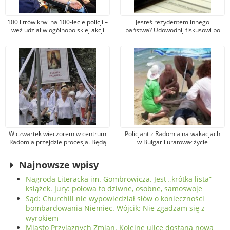
100 litrów krwi na 100-lecie policji –
Jesteś rezydentem innego
weź udział w ogólnopolskiej akcji
państwa? Udowodnij fiskusowi bo
zapłacisz PIT
W czwartek wieczorem w centrum
Policjant z Radomia na wakacjach
Radomia przejdzie procesja. Będą
w Bułgarii uratował życie
utrudnienia w ruchu
Rosjaninowi
Najnowsze wpisy
Nagroda Literacka im. Gombrowicza. Jest „krótka lista”
książek. Jury: połowa to dziwne, osobne, samoswoje
Sąd: Churchill nie wypowiedział słów o konieczności
bombardowania Niemiec. Wójcik: Nie zgadzam się z
wyrokiem
Miasto Przyjaznych Zmian. Kolejne ulice dostaną nową