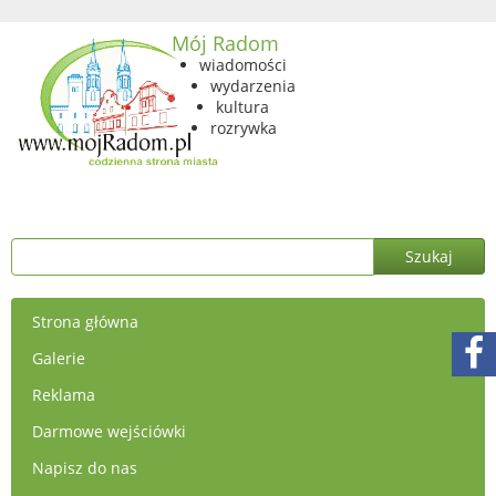
Mój Radom
wiadomości
wydarzenia
kultura
rozrywka
Strona główna
Galerie
Reklama
Darmowe wejściówki
Napisz do nas