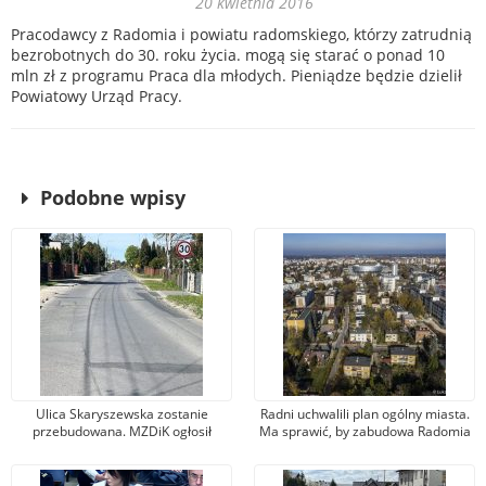
20 kwietnia 2016
Pracodawcy z Radomia i powiatu radomskiego, którzy zatrudnią
bezrobotnych do 30. roku życia. mogą się starać o ponad 10
mln zł z programu Praca dla młodych. Pieniądze będzie dzielił
Powiatowy Urząd Pracy.
Podobne wpisy
Ulica Skaryszewska zostanie
Radni uchwalili plan ogólny miasta.
przebudowana. MZDiK ogłosił
Ma sprawić, by zabudowa Radomia
przetarg na opracowanie
była mniej chaotyczna i
dokumentacji
uporządkowana