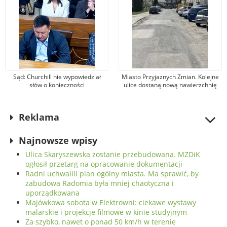
Sąd: Churchill nie wypowiedział
Miasto Przyjaznych Zmian. Kolejne
słów o konieczności
ulice dostaną nową nawierzchnię
bombardowania Niemiec. Wójcik:
asfaltową
Nie zgadzam się z wyrokiem
Reklama
Najnowsze wpisy
Ulica Skaryszewska zostanie przebudowana. MZDiK
ogłosił przetarg na opracowanie dokumentacji
Radni uchwalili plan ogólny miasta. Ma sprawić, by
zabudowa Radomia była mniej chaotyczna i
uporządkowana
Majówkowa sobota w Elektrowni: ciekawe wystawy
malarskie i projekcje filmowe w kinie studyjnym
Za szybko, nawet o ponad 50 km/h w terenie