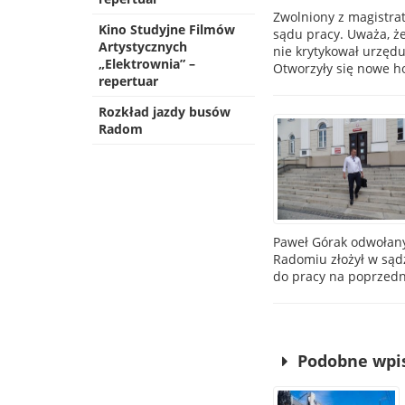
Zwolniony z magistra
Kino Studyjne Filmów
sądu pracy. Uważa, ż
Artystycznych
nie krytykował urzędu
„Elektrownia” –
Otworzyły się nowe ho
repertuar
Rozkład jazdy busów
Radom
Paweł Górak odwołany 
Radomiu złożył w sąd
do pracy na poprzedn
Podobne wpi