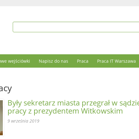
we wejściówki
Napisz do nas
Praca
Praca IT Warszawa
acy
Były sekretarz miasta przegrał w sądzi
pracy z prezydentem Witkowskim
9 września 2019