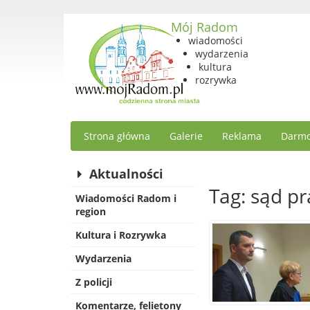
Mój Radom
wiadomości
wydarzenia
kultura
rozrywka
Strona główna
Galerie
Reklama
Darmo
Aktualności
Tag: sąd pr
Wiadomości Radom i
region
Kultura i Rozrywka
Wydarzenia
Z policji
Komentarze, felietony