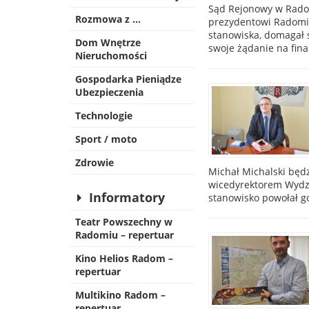
Sąd Rejonowy w Radom
Rozmowa z …
prezydentowi Radomia
stanowiska, domagał s
Dom Wnętrze
swoje żądanie na fin
Nieruchomości
Gospodarka Pieniądze
Ubezpieczenia
Technologie
Sport / moto
Zdrowie
Michał Michalski będ
wicedyrektorem Wydz
Informatory
stanowisko powołał g
Teatr Powszechny w
Radomiu – repertuar
Kino Helios Radom –
repertuar
Multikino Radom –
repertuar