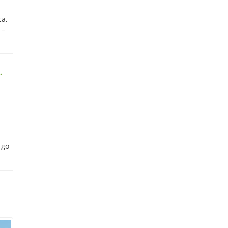
a,
 –
.
 go