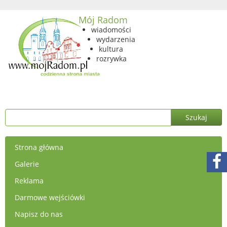
Mój Radom
wiadomości
wydarzenia
kultura
rozrywka
Strona główna
Galerie
Reklama
Darmowe wejściówki
Napisz do nas