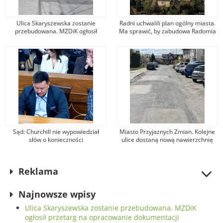
Ulica Skaryszewska zostanie
Radni uchwalili plan ogólny miasta.
przebudowana. MZDiK ogłosił
Ma sprawić, by zabudowa Radomia
przetarg na opracowanie
była mniej chaotyczna i
dokumentacji
uporządkowana
Sąd: Churchill nie wypowiedział
Miasto Przyjaznych Zmian. Kolejne
słów o konieczności
ulice dostaną nową nawierzchnię
bombardowania Niemiec. Wójcik:
asfaltową
Nie zgadzam się z wyrokiem
Reklama
Najnowsze wpisy
Ulica Skaryszewska zostanie przebudowana. MZDiK
ogłosił przetarg na opracowanie dokumentacji