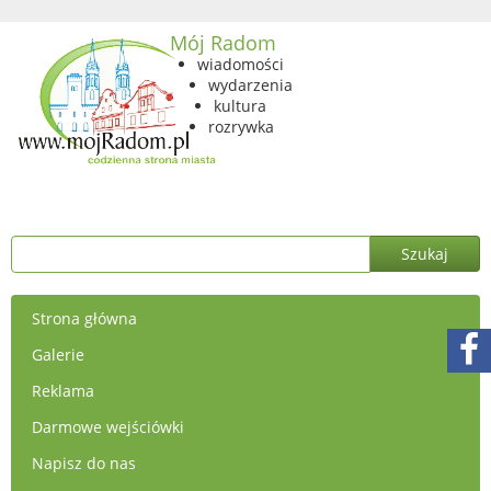
Mój Radom
wiadomości
wydarzenia
kultura
rozrywka
Strona główna
Galerie
Reklama
Darmowe wejściówki
Napisz do nas