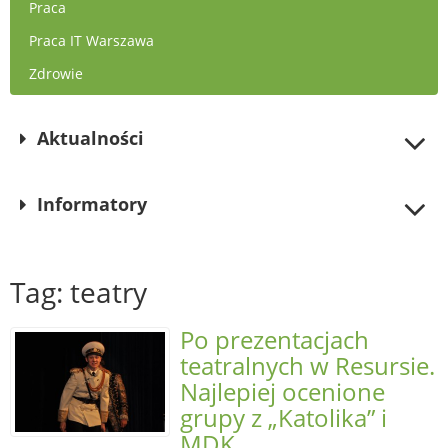
Praca
Praca IT Warszawa
Zdrowie
Aktualności
Informatory
Tag: teatry
Po prezentacjach
teatralnych w Resursie.
Najlepiej ocenione
grupy z „Katolika” i
MDK