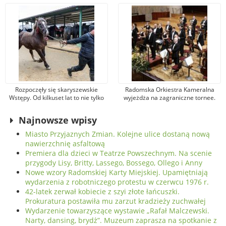
legendarnego artysty
warsztaty
Rozpoczęły się skaryszewskie
Radomska Orkiestra Kameralna
Wstępy. Od kilkuset lat to nie tylko
wyjeżdża na zagraniczne tornee.
jarmark koński
Tym razem zagra w
renomowanych salach
Najnowsze wpisy
koncertowych Niemiec
Miasto Przyjaznych Zmian. Kolejne ulice dostaną nową
nawierzchnię asfaltową
Premiera dla dzieci w Teatrze Powszechnym. Na scenie
przygody Lisy, Britty, Lassego, Bossego, Ollego i Anny
Nowe wzory Radomskiej Karty Miejskiej. Upamiętniają
wydarzenia z robotniczego protestu w czerwcu 1976 r.
42-latek zerwał kobiecie z szyi złote łańcuszki.
Prokuratura postawiła mu zarzut kradzieży zuchwałej
Wydarzenie towarzyszące wystawie „Rafał Malczewski.
Narty, dansing, brydż”. Muzeum zaprasza na spotkanie z