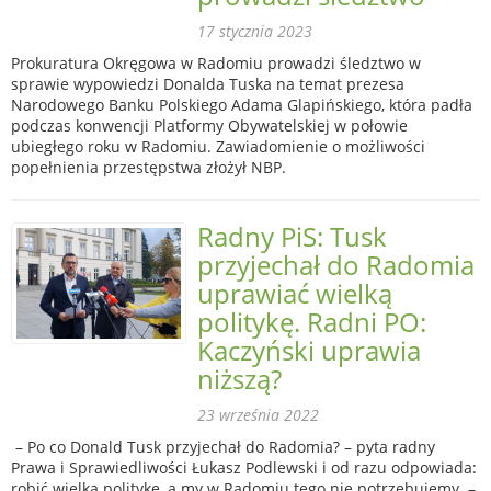
17 stycznia 2023
Prokuratura Okręgowa w Radomiu prowadzi śledztwo w
sprawie wypowiedzi Donalda Tuska na temat prezesa
Narodowego Banku Polskiego Adama Glapińskiego, która padła
podczas konwencji Platformy Obywatelskiej w połowie
ubiegłego roku w Radomiu. Zawiadomienie o możliwości
popełnienia przestępstwa złożył NBP.
Radny PiS: Tusk
przyjechał do Radomia
uprawiać wielką
politykę. Radni PO:
Kaczyński uprawia
niższą?
23 września 2022
– Po co Donald Tusk przyjechał do Radomia? – pyta radny
Prawa i Sprawiedliwości Łukasz Podlewski i od razu odpowiada:
robić wielką politykę, a my w Radomiu tego nie potrzebujemy. –