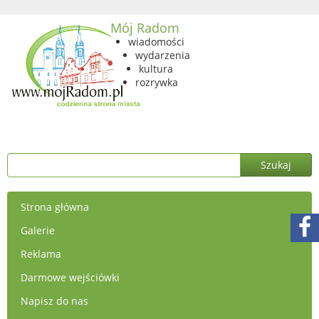
Mój Radom
wiadomości
wydarzenia
kultura
rozrywka
Strona główna
Galerie
Reklama
Darmowe wejściówki
Napisz do nas