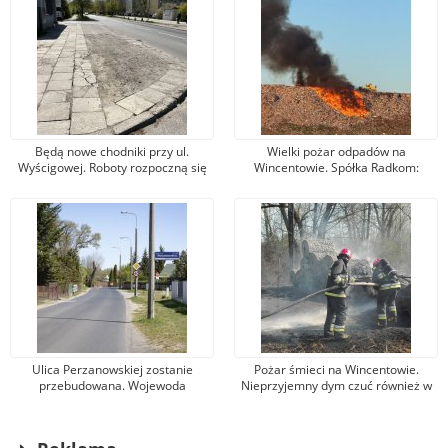
Będą nowe chodniki przy ul.
Wielki pożar odpadów na
Wyścigowej. Roboty rozpoczną się
Wincentowie. Spółka Radkom:
niebawem
Niezbędne działania zostały
podjęte niezwłocznie
Ulica Perzanowskiej zostanie
Pożar śmieci na Wincentowie.
przebudowana. Wojewoda
Nieprzyjemny dym czuć również w
mazowiecki przekazał miastu na
innych częściach Radomia
ten cel prawie 6 mln zł