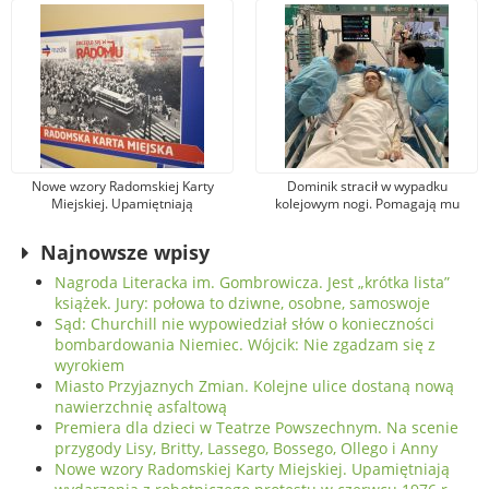
Nie zgadzam się z wyrokiem
Nowe wzory Radomskiej Karty
Dominik stracił w wypadku
Miejskiej. Upamiętniają
kolejowym nogi. Pomagają mu
wydarzenia z robotniczego
tysiące osób, jeden z darczyńców
protestu w czerwcu 1976 r.
przekazał na leczenie 100 tys. zł!
Najnowsze wpisy
Nagroda Literacka im. Gombrowicza. Jest „krótka lista”
książek. Jury: połowa to dziwne, osobne, samoswoje
Sąd: Churchill nie wypowiedział słów o konieczności
bombardowania Niemiec. Wójcik: Nie zgadzam się z
wyrokiem
Miasto Przyjaznych Zmian. Kolejne ulice dostaną nową
nawierzchnię asfaltową
Premiera dla dzieci w Teatrze Powszechnym. Na scenie
przygody Lisy, Britty, Lassego, Bossego, Ollego i Anny
Nowe wzory Radomskiej Karty Miejskiej. Upamiętniają