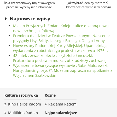
Rola rzeczoznawcy majątkowego w
Jak wybrać idealny materac?
procesie wyceny nieruchomości
Odpowiedź otrzymasz w nowym
salonie Expert Snu w Radomiu
Najnowsze wpisy
Miasto Przyjaznych Zmian. Kolejne ulice dostaną nową
nawierzchnię asfaltową
Premiera dla dzieci w Teatrze Powszechnym. Na scenie
przygody Lisy, Britty, Lassego, Bossego, Ollego i Anny
Nowe wzory Radomskiej Karty Miejskiej. Upamiętniają
wydarzenia z robotniczego protestu w czerwcu 1976 r.
42-latek zerwał kobiecie z szyi złote łańcuszki.
Prokuratura postawiła mu zarzut kradzieży zuchwałej
Wydarzenie towarzyszące wystawie „Rafał Malczewski.
Narty, dansing, brydż”. Muzeum zaprasza na spotkanie z
Wojciechem Szatkowskim
Kultura i rozrywka
Różne
Kino Helios Radom
Reklama Radom
Multikino Radom
Najpopularniejsze