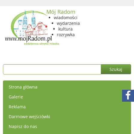
Mój Radom
wiadomości
wydarzenia
kultura
rozrywka
Strona główna
Galerie
Reklama
Darmowe wejściówki
Napisz do nas