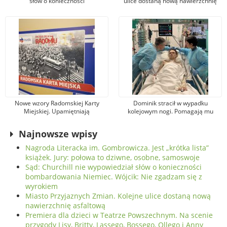
słów o konieczności
ulice dostaną nową nawierzchnię
bombardowania Niemiec. Wójcik:
asfaltową
Nie zgadzam się z wyrokiem
Nowe wzory Radomskiej Karty
Dominik stracił w wypadku
Miejskiej. Upamiętniają
kolejowym nogi. Pomagają mu
wydarzenia z robotniczego
tysiące osób, jeden z darczyńców
protestu w czerwcu 1976 r.
przekazał na leczenie 100 tys. zł!
Najnowsze wpisy
Nagroda Literacka im. Gombrowicza. Jest „krótka lista”
książek. Jury: połowa to dziwne, osobne, samoswoje
Sąd: Churchill nie wypowiedział słów o konieczności
bombardowania Niemiec. Wójcik: Nie zgadzam się z
wyrokiem
Miasto Przyjaznych Zmian. Kolejne ulice dostaną nową
nawierzchnię asfaltową
Premiera dla dzieci w Teatrze Powszechnym. Na scenie
przygody Lisy, Britty, Lassego, Bossego, Ollego i Anny