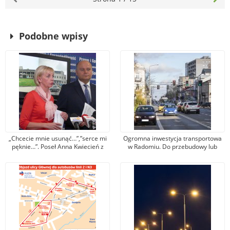
Podobne wpisy
„Chcecie mnie usunąć…”,”serce mi
Ogromna inwestycja transportowa
pęknie…”. Poseł Anna Kwiecień z
w Radomiu. Do przebudowy lub
Radomia poza Prawem i
budowy jest ponad 30 sygnalizacji
Sprawiedliwością
świetlnych i kilkadziesiąt
skrzyżowań