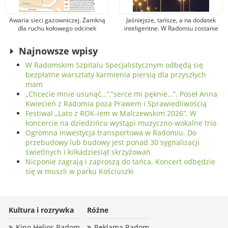
Awaria sieci gazowniczej. Zamkną
Jaśniejsze, tańsze, a na dodatek
dla ruchu kołowego odcinek
inteligentne. W Radomiu zostanie
Głównej u zbiegu z Okulickiego.
zmodernizowane oświetlenie
Wyznaczono objazdy
uliczne
Najnowsze wpisy
W Radomskim Szpitalu Specjalistycznym odbędą się
bezpłatne warsztaty karmienia piersią dla przyszłych
mam
„Chcecie mnie usunąć…”,”serce mi pęknie…”. Poseł Anna
Kwiecień z Radomia poza Prawem i Sprawiedliwością
Festiwal „Lato z ROK-iem w Malczewskim 2026”. W
koncercie na dziedzińcu wystąpi muzyczno-wokalne trio
Ogromna inwestycja transportowa w Radomiu. Do
przebudowy lub budowy jest ponad 30 sygnalizacji
świetlnych i kilkadziesiąt skrzyżowań
Nicponie zagrają i zaproszą do tańca. Koncert odbędzie
się w muszli w parku Kościuszki
Kultura i rozrywka
Różne
Kino Helios Radom
Reklama Radom