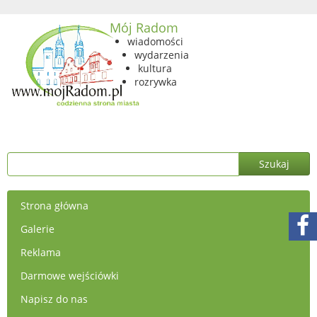
Mój Radom
wiadomości
wydarzenia
kultura
rozrywka
Strona główna
Galerie
Reklama
Darmowe wejściówki
Napisz do nas