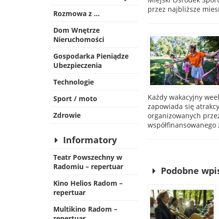
przez najbliższe mie
Rozmowa z …
Dom Wnętrze
Nieruchomości
Gospodarka Pieniądze
Ubezpieczenia
Technologie
Każdy wakacyjny wee
Sport / moto
zapowiada się atrakcy
Zdrowie
organizowanych przez
współfinansowanego z
Informatory
Teatr Powszechny w
Radomiu – repertuar
Podobne wpi
Kino Helios Radom –
repertuar
Multikino Radom –
repertuar