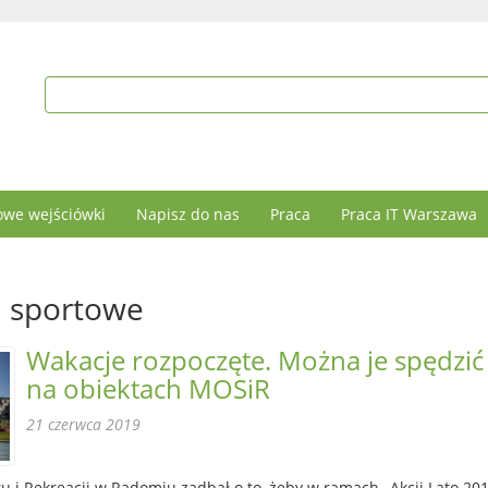
we wejściówki
Napisz do nas
Praca
Praca IT Warszawa
a sportowe
Wakacje rozpoczęte. Można je spędzić
na obiektach MOSiR
21 czerwca 2019
u i Rekreacji w Radomiu zadbał o to, żeby w ramach „Akcji Lato 20