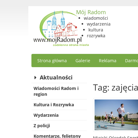
Mój Radom
wiadomości
wydarzenia
kultura
rozrywka
Strona główna
Galerie
Reklama
Darmo
Aktualności
Tag: zajęci
Wiadomości Radom i
region
Kultura i Rozrywka
Wydarzenia
Z policji
Komentarze, felietony
Miejski Ośrodek Sport