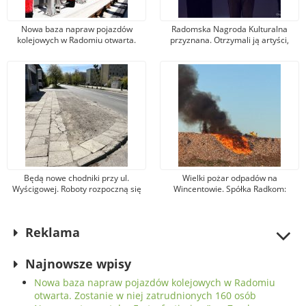
Nowa baza napraw pojazdów
Radomska Nagroda Kulturalna
kolejowych w Radomiu otwarta.
przyznana. Otrzymali ją artyści,
Zostanie w niej zatrudnionych 160
animatorzy, menadżerowie i
osób
organizatorzy wydarzeń
Będą nowe chodniki przy ul.
Wielki pożar odpadów na
Wyścigowej. Roboty rozpoczną się
Wincentowie. Spółka Radkom:
niebawem
Niezbędne działania zostały
podjęte niezwłocznie
Reklama
Najnowsze wpisy
Nowa baza napraw pojazdów kolejowych w Radomiu
otwarta. Zostanie w niej zatrudnionych 160 osób