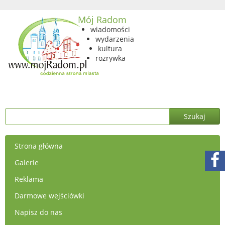
Mój Radom
wiadomości
wydarzenia
kultura
rozrywka
Strona główna
Galerie
Reklama
Darmowe wejściówki
Napisz do nas