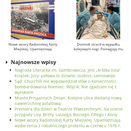
Nowe wzory Radomskiej Karty
Dominik stracił w wypadku
Miejskiej. Upamiętniają
kolejowym nogi. Pomagają mu
wydarzenia z robotniczego
tysiące osób, jeden z darczyńców
protestu w czerwcu 1976 r.
przekazał na leczenie 100 tys. zł!
Najnowsze wpisy
Nagroda Literacka im. Gombrowicza. Jest „krótka lista”
książek. Jury: połowa to dziwne, osobne, samoswoje
Sąd: Churchill nie wypowiedział słów o konieczności
bombardowania Niemiec. Wójcik: Nie zgadzam się z
wyrokiem
Miasto Przyjaznych Zmian. Kolejne ulice dostaną nową
nawierzchnię asfaltową
Premiera dla dzieci w Teatrze Powszechnym. Na scenie
przygody Lisy, Britty, Lassego, Bossego, Ollego i Anny
Nowe wzory Radomskiej Karty Miejskiej. Upamiętniają
wydarzenia z robotniczego protestu w czerwcu 1976 r.