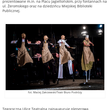
prezentowane m.in. na Placu Jagiellońskim, przy fontannach na
ul. Żeromskiego oraz na dziedzińcu Miejskiej Biblioteki
Publicznej.
fot. Maciej Zakrzewski/Teatr Biuro Podróży
Tegoroczną Ulicę Teatralną zainauguruje plenerowa