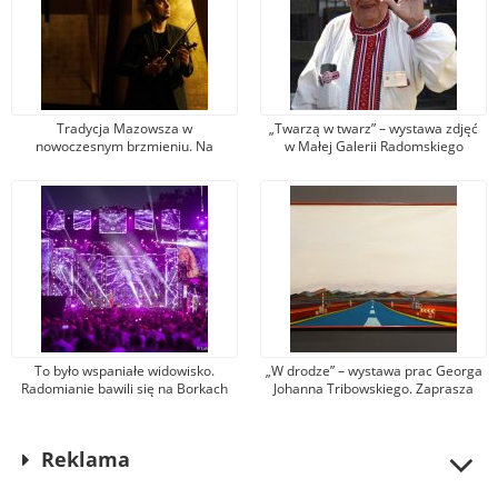
Tradycja Mazowsza w
„Twarzą w twarz” – wystawa zdjęć
nowoczesnym brzmieniu. Na
w Małej Galerii Radomskiego
koncert zaprasza Muzeum Witolda
Towarzystwa Fotograficznego.
Gombrowicza we Wsoli
Zobaczymy prace Zenona Fiuka
To było wspaniałe widowisko.
„W drodze” – wystawa prac Georga
Radomianie bawili się na Borkach
Johanna Tribowskiego. Zaprasza
na koncercie z udziałem gwiazd
Muzeum im. Jacka Malczewskiego
estrady
Reklama