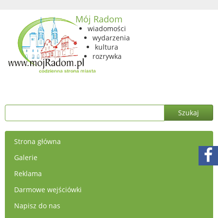
Mój Radom
wiadomości
wydarzenia
kultura
rozrywka
Strona główna
Galerie
Reklama
Darmowe wejściówki
Napisz do nas