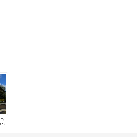
icy
anki
ą na