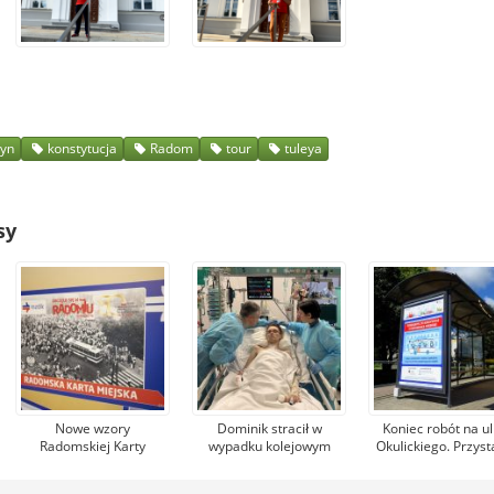
zyn
konstytucja
Radom
tour
tuleya
sy
Nowe wzory
Dominik stracił w
Koniec robót na ul
Radomskiej Karty
wypadku kolejowym
Okulickiego. Przyst
Miejskiej. Upamiętniają
nogi. Pomagają mu
autobusowe wracaj
wydarzenia z
tysiące osób, jeden z
dawne miejsce