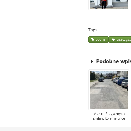
Tags
bodnar
juszczys
Podobne wpi
Miasto Przyjaznych
Zmian. Kolejne ulice
dostaną nową
nawierzchnię asfaltową