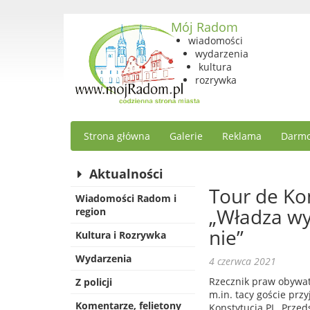
Mój Radom
wiadomości
wydarzenia
kultura
rozrywka
Strona główna
Galerie
Reklama
Darmo
Aktualności
Tour de Ko
Wiadomości Radom i
„Władza wyb
region
nie”
Kultura i Rozrywka
Wydarzenia
4 czerwca 2021
Rzecznik praw obywat
Z policji
m.in. tacy goście prz
Komentarze, felietony
Konstytucja PL. Przed