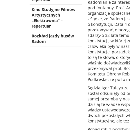
Radomianie zaintereso
pod fontanny. Prof. A
Kino Studyjne Filmów
organizacje społeczne,
Artystycznych
- Sądzę, ze Radom je
„Elektrownia” –
o konstytucji. Data 4 
repertuar
przekonywać, dlaczego
zdarzyło 32 lata tem
Rozkład jazdy busów
konstytucji, w której
Radom
człowieka były w nasz
konstytucję, porządek
to są te słowa, o któ
właśnie doświadczyliś
przekonywał prof. Bod
Komitetu Obrony Robot
Podkreślał, że po to m
Sędzia Igor Tuleya ze
został odsunięty od or
samej preambuły nasz
dzisiaj te władze wspó
władzy ustawodawczej
dwóch pozostałych wła
konstytucyjne, ale też
Ponad rok, z podobnyc