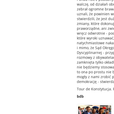
walczę, od działań ob
zebrał ogromne brawa
uznali, że powinien w
stwierdzili, że jest 
zmiany, które dokonuj
praworządne, ani zwi
wręcz odwrotnie - pod
które wyroki uznawać,
natychmiastowe naka
i mimo, że Sąd Okręg
Dyscyplinarnej - przy
rozmowy z obywatelami
zamknięta tylko okładk
nie będziemy stosowa
to ona po prostu nie 
mogły z nami zrobić p
demokrację - stwierdz
Tour de Konstytucja. 
bdb