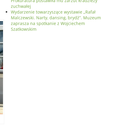
Prokuratura postawiła mu zarzut kradzieży
zuchwałej
Wydarzenie towarzyszące wystawie „Rafał
Malczewski. Narty, dansing, brydż”. Muzeum
zaprasza na spotkanie z Wojciechem
Szatkowskim