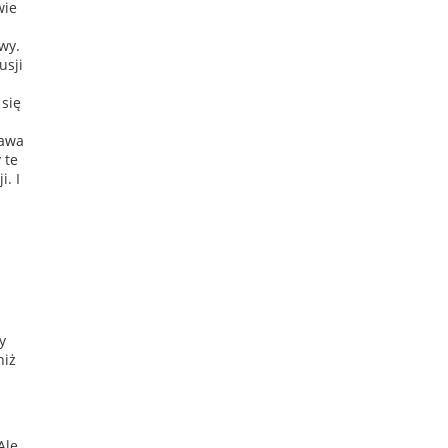
wie
ywy.
usji
 się
rawa
 te
. I
y
niż
Ale