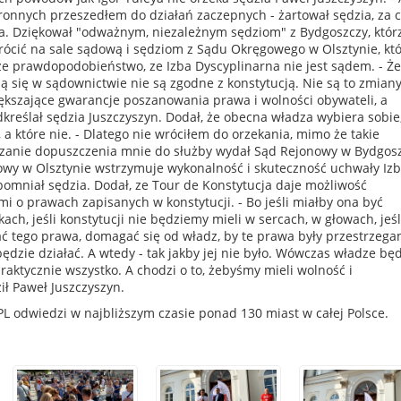
ronnych przeszedłem do działań zaczepnych - żartował sędzia, za 
. Dziękował "odważnym, niezależnym sędziom" z Bydgoszczy, któr
rócić na sale sądową i sędziom z Sądu Okręgowego w Olsztynie, kt
duże prawdopodobieństwo, ze Izba Dyscyplinarna nie jest sądem. - Że
ą się w sądownictwie nie są zgodne z konstytucją. Nie są to zmian
ększające gwarancje poszanowania prawa i wolności obywateli, a
kreślał sędzia Juszczyszyn. Dodał, że obecna władza wybiera sobie
 a które nie. - Dlatego nie wróciłem do orzekania, mimo że takie
zanie dopuszczenia mnie do służby wydał Sąd Rejonowy w Bydgos
owy w Olsztynie wstrzymuje wykonalność i skuteczność uchwały Izb
pomniał sędzia. Dodał, ze Tour de Konstytucja daje możliwość
 o prawach zapisanych w konstytucji. - Bo jeśli miałby ona być
ach, jeśli konstytucji nie będziemy mieli w sercach, w głowach, jeśl
ć tego prawa, domagać się od władz, by te prawa były przestrzega
będzie działać. A wtedy - tak jakby jej nie było. Wówczas władze bę
raktycznie wszystko. A chodzi o to, żebyśmy mieli wolność i
ił Paweł Juszczyszyn.
PL odwiedzi w najbliższym czasie ponad 130 miast w całej Polsce.