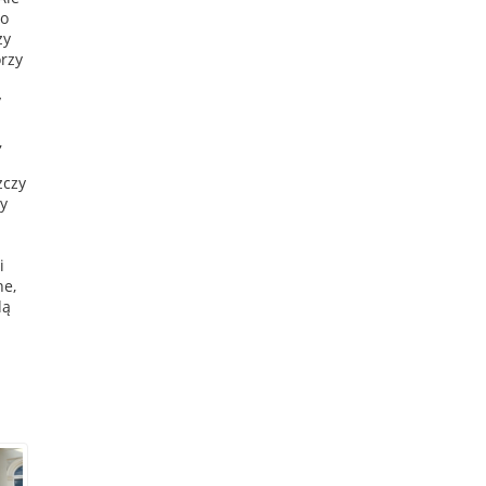
co
zy
órzy
y
,
zczy
y
i
ne,
dą