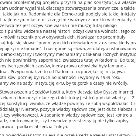
wani problematyką projektu przyszli na plac Konstytucji, a właści
dam Bodnar wyjaśniał, dlaczego stowarzyszenia prawnicze, a także
 takie jak np. Radomianie dla Demokracji podjęły się takiej inicjat
st najlepszym miastem szczególnie ważnym z punktu widzenia dysk
czerwca też jest oczywiście ważna i nie muszę tutaj nikogo
: z punktu widzenia naszej historii odzyskiwania wolności, tego co
u - mówił rzecznik praw obywatelskich. Nawiązał do preambuły
 znajdują się słowa: "pomni gorzkich doświadczeń z czasów, kiedy p
ej ojczyźnie łamane". I następnie są słowa, że dlatego ustanawiamy
 demokratyczny i tworzymy mechanizmy działania różnych instytucji
rych nie powinniśmy zapominać, zwłaszcza tutaj w Radomiu. Bo tutaj
my tych gorzkich czasów, kiedy prawa człowieka były łamane -
nar. Przypomniał, że to od Radomia rozpoczęła się inicjatywa
ników, później był ruch Solidarności i wybory w 1989 roku.
amy wolne sądy, instytucję RPO, by te gorzkie czasy nie wróciły.
 Stowarzyszenia Sędziów Iustitia, który decyzją Izby Dyscyplinarnej
zekania tłumaczył, dlaczego tak istotny jest trójpodział władzy. - Z
ej konstytucji wynika, że władze powinny ze sobą współdziałać. Cz
łdziałają? Niestety, pozycja władzy sądowniczej jest dużo słabsza, 
, czy wykonawczej. A zadaniem władzy sądowniczej jest kontrola
dz, kontrolowanie, czy te władze przestrzegają nie tylko zapisy
 prawo - podkreślał sędzia Tuleya.
h powodów jak Igor Tuleya nie orzeka sędzia Paweł Juszczyszyn. - 