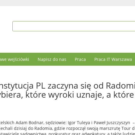
we wejściówki
Napisz do nas
Praca
Praca IT Warszawa
nstytucja PL zaczyna się od Radomi
iera, które wyroki uznaje, a które
elskich Adam Bodnar, sędziowie: Igor Tuleya i Paweł Juszczyszyn –
yjechali dzisiaj do Radomia, gdzie rozpoczął swoją marszrutę Tour 
stawiciele sądownictwa, prokuratur oraz adwokatury, a także ludzie