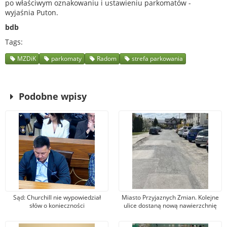
po właściwym oznakowaniu i ustawieniu parkomatów -
wyjaśnia Puton.
bdb
Tags
MZDiK
parkomaty
Radom
strefa parkowania
Podobne wpisy
Sąd: Churchill nie wypowiedział
Miasto Przyjaznych Zmian. Kolejne
słów o konieczności
ulice dostaną nową nawierzchnię
bombardowania Niemiec. Wójcik:
asfaltową
Nie zgadzam się z wyrokiem