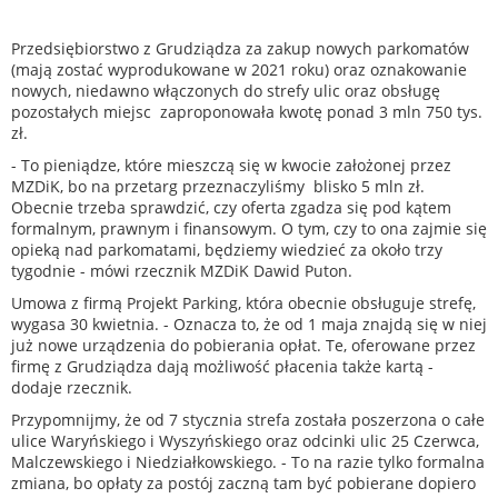
Przedsiębiorstwo z Grudziądza za zakup nowych parkomatów
(mają zostać wyprodukowane w 2021 roku) oraz oznakowanie
nowych, niedawno włączonych do strefy ulic oraz obsługę
pozostałych miejsc zaproponowała kwotę ponad 3 mln 750 tys.
zł.
- To pieniądze, które mieszczą się w kwocie założonej przez
MZDiK, bo na przetarg przeznaczyliśmy blisko 5 mln zł.
Obecnie trzeba sprawdzić, czy oferta zgadza się pod kątem
formalnym, prawnym i finansowym. O tym, czy to ona zajmie się
opieką nad parkomatami, będziemy wiedzieć za około trzy
tygodnie - mówi rzecznik MZDiK Dawid Puton.
Umowa z firmą Projekt Parking, która obecnie obsługuje strefę,
wygasa 30 kwietnia. - Oznacza to, że od 1 maja znajdą się w niej
już nowe urządzenia do pobierania opłat. Te, oferowane przez
firmę z Grudziądza dają możliwość płacenia także kartą -
dodaje rzecznik.
Przypomnijmy, że od 7 stycznia strefa została poszerzona o całe
ulice Waryńskiego i Wyszyńskiego oraz odcinki ulic 25 Czerwca,
Malczewskiego i Niedziałkowskiego. - To na razie tylko formalna
zmiana, bo opłaty za postój zaczną tam być pobierane dopiero