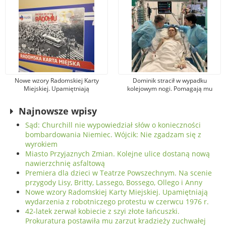
Nowe wzory Radomskiej Karty
Dominik stracił w wypadku
Miejskiej. Upamiętniają
kolejowym nogi. Pomagają mu
wydarzenia z robotniczego
tysiące osób, jeden z darczyńców
protestu w czerwcu 1976 r.
przekazał na leczenie 100 tys. zł!
Najnowsze wpisy
Sąd: Churchill nie wypowiedział słów o konieczności
bombardowania Niemiec. Wójcik: Nie zgadzam się z
wyrokiem
Miasto Przyjaznych Zmian. Kolejne ulice dostaną nową
nawierzchnię asfaltową
Premiera dla dzieci w Teatrze Powszechnym. Na scenie
przygody Lisy, Britty, Lassego, Bossego, Ollego i Anny
Nowe wzory Radomskiej Karty Miejskiej. Upamiętniają
wydarzenia z robotniczego protestu w czerwcu 1976 r.
42-latek zerwał kobiecie z szyi złote łańcuszki.
Prokuratura postawiła mu zarzut kradzieży zuchwałej