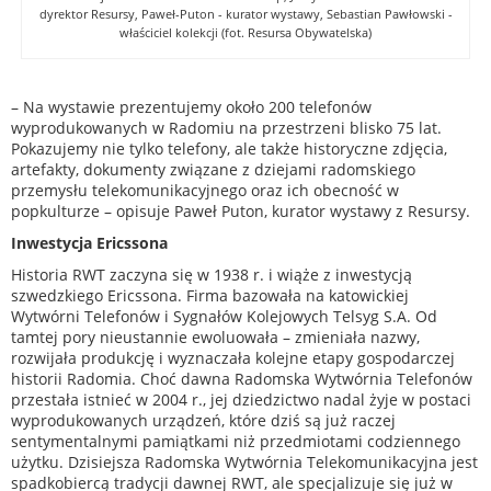
dyrektor Resursy, Paweł-Puton - kurator wystawy, Sebastian Pawłowski -
właściciel kolekcji (fot. Resursa Obywatelska)
– Na wystawie prezentujemy około 200 telefonów
wyprodukowanych w Radomiu na przestrzeni blisko 75 lat.
Pokazujemy nie tylko telefony, ale także historyczne zdjęcia,
artefakty, dokumenty związane z dziejami radomskiego
przemysłu telekomunikacyjnego oraz ich obecność w
popkulturze – opisuje Paweł Puton, kurator wystawy z Resursy.
Inwestycja Ericssona
Historia RWT zaczyna się w 1938 r. i wiąże z inwestycją
szwedzkiego Ericssona. Firma bazowała na katowickiej
Wytwórni Telefonów i Sygnałów Kolejowych Telsyg S.A. Od
tamtej pory nieustannie ewoluowała – zmieniała nazwy,
rozwijała produkcję i wyznaczała kolejne etapy gospodarczej
historii Radomia. Choć dawna Radomska Wytwórnia Telefonów
przestała istnieć w 2004 r., jej dziedzictwo nadal żyje w postaci
wyprodukowanych urządzeń, które dziś są już raczej
sentymentalnymi pamiątkami niż przedmiotami codziennego
użytku. Dzisiejsza Radomska Wytwórnia Telekomunikacyjna jest
spadkobiercą tradycji dawnej RWT, ale specjalizuje się już w