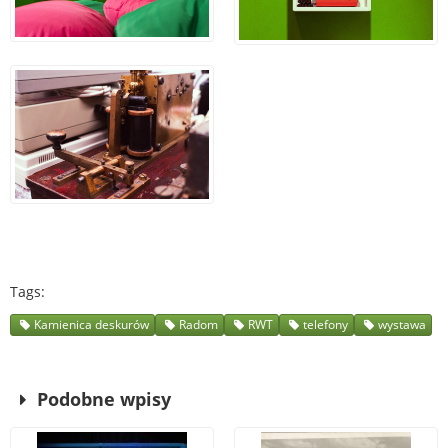
Tags
Kamienica deskurów
Radom
RWT
telefony
wystawa
Podobne wpisy