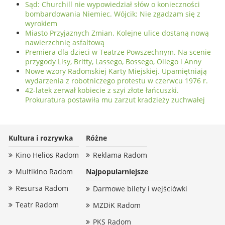
Sąd: Churchill nie wypowiedział słów o konieczności
bombardowania Niemiec. Wójcik: Nie zgadzam się z
wyrokiem
Miasto Przyjaznych Zmian. Kolejne ulice dostaną nową
nawierzchnię asfaltową
Premiera dla dzieci w Teatrze Powszechnym. Na scenie
przygody Lisy, Britty, Lassego, Bossego, Ollego i Anny
Nowe wzory Radomskiej Karty Miejskiej. Upamiętniają
wydarzenia z robotniczego protestu w czerwcu 1976 r.
42-latek zerwał kobiecie z szyi złote łańcuszki.
Prokuratura postawiła mu zarzut kradzieży zuchwałej
Kultura i rozrywka
Różne
Kino Helios Radom
Reklama Radom
Multikino Radom
Najpopularniejsze
Resursa Radom
Darmowe bilety i wejściówki
Teatr Radom
MZDiK Radom
PKS Radom