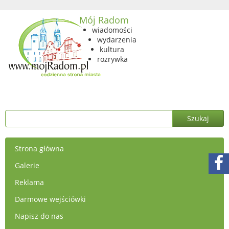
Mój Radom
wiadomości
wydarzenia
kultura
rozrywka
Strona główna
Galerie
Reklama
Darmowe wejściówki
Napisz do nas