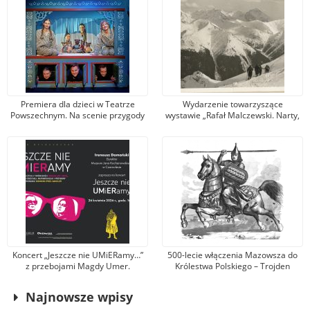
Premiera dla dzieci w Teatrze
Wydarzenie towarzyszące
Powszechnym. Na scenie przygody
wystawie „Rafał Malczewski. Narty,
Lisy, Britty, Lassego, Bossego,
dansing, brydż”. Muzeum zaprasza
Ollego i Anny
na spotkanie z Wojciechem
Szatkowskim
Koncert „Jeszcze nie UMiERamy…”
500-lecie włączenia Mazowsza do
z przebojami Magdy Umer.
Królestwa Polskiego – Trojden
Zaprasza Muzeum Jana
Kochanowskiego w Czarnolesie
Najnowsze wpisy