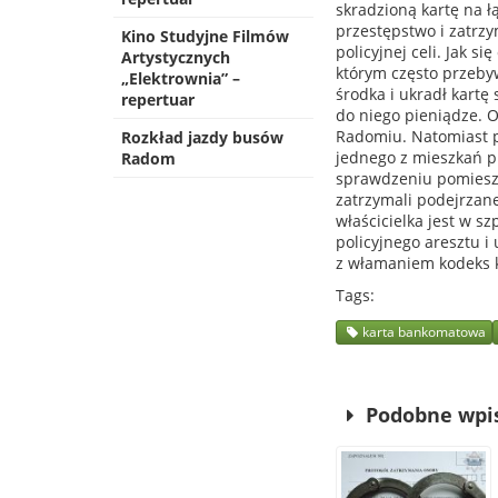
skradzioną kartę na łą
przestępstwo i zatrzy
Kino Studyjne Filmów
policyjnej celi. Jak 
Artystycznych
którym często przeby
„Elektrownia” –
środka i ukradł kartę
repertuar
do niego pieniądze. O
Radomiu. Natomiast po
Rozkład jazdy busów
jednego z mieszkań p
Radom
sprawdzeniu pomieszcz
zatrzymali podejrzane
właścicielka jest w sz
policyjnego aresztu i
z włamaniem kodeks k
Tags
karta bankomatowa
Podobne wpi