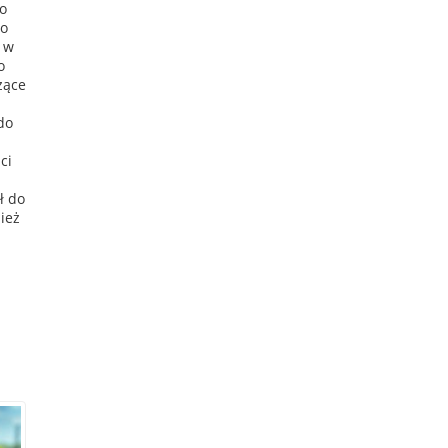
to
do
, w
o
żące
do
ci
ł do
ież