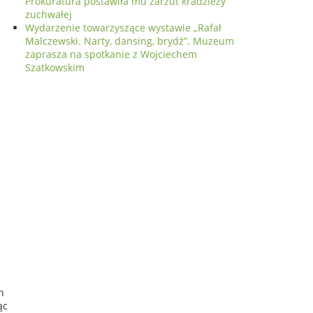
Prokuratura postawiła mu zarzut kradzieży
zuchwałej
Wydarzenie towarzyszące wystawie „Rafał
Malczewski. Narty, dansing, brydż”. Muzeum
zaprasza na spotkanie z Wojciechem
Szatkowskim
h
ąc