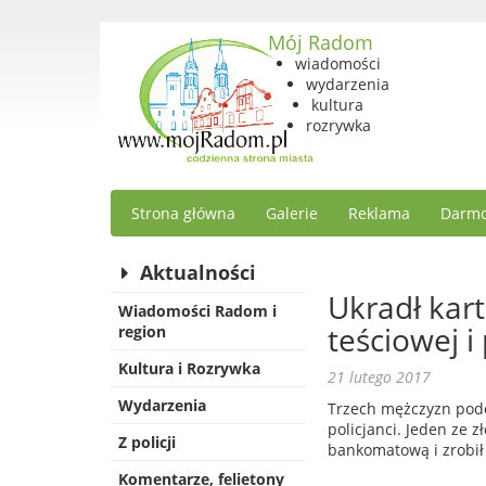
Mój Radom
wiadomości
wydarzenia
kultura
rozrywka
Strona główna
Galerie
Reklama
Darmo
Aktualności
Ukradł kar
Wiadomości Radom i
teściowej i
region
Kultura i Rozrywka
21 lutego 2017
Wydarzenia
Trzech mężczyzn pode
policjanci. Jeden ze z
Z policji
bankomatową i zrobił 
Komentarze, felietony