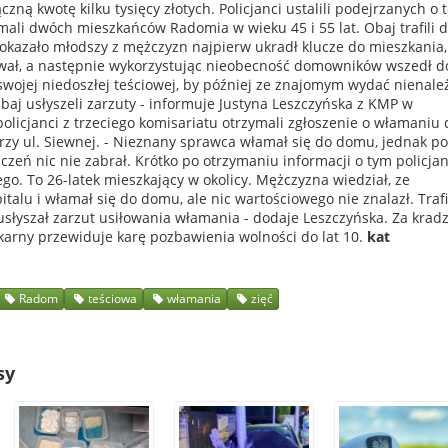
czną kwotę kilku tysięcy złotych. Policjanci ustalili podejrzanych o 
mali dwóch mieszkańców Radomia w wieku 45 i 55 lat. Obaj trafili 
się okazało młodszy z mężczyzn najpierw ukradł klucze do mieszkania
wał, a następnie wykorzystując nieobecność domowników wszedł d
 swojej niedoszłej teściowej, by później ze znajomym wydać nienale
baj usłyszeli zarzuty - informuje Justyna Leszczyńska z KMP w
licjanci z trzeciego komisariatu otrzymali zgłoszenie o włamaniu 
rzy ul. Siewnej. - Nieznany sprawca włamał się do domu, jednak po
eń nic nie zabrał. Krótko po otrzymaniu informacji o tym policjan
go. To 26-latek mieszkający w okolicy. Mężczyzna wiedział, ze
pitalu i włamał się do domu, ale nic wartościowego nie znalazł. Trafi
 usłyszał zarzut usiłowania włamania - dodaje Leszczyńska. Za kradz
arny przewiduje karę pozbawienia wolności do lat 10.
kat
Radom
teściowa
włamania
zięć
sy