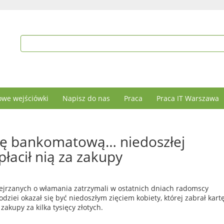
we wejściówki
Napisz do nas
Praca
Praca IT Warszawa
tę bankomatową… niedoszłej
 płacił nią za zakupy
jrzanych o włamania zatrzymali w ostatnich dniach radomscy
łodziei okazał się być niedoszłym zięciem kobiety, której zabrał kart
zakupy za kilka tysięcy złotych.