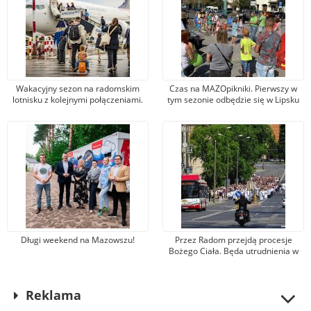
Wakacyjny sezon na radomskim
Czas na MAZOpikniki. Pierwszy w
lotnisku z kolejnymi połączeniami.
tym sezonie odbędzie się w Lipsku
W maju port obsłużył ponad 3 tys.
podróżnych
Długi weekend na Mazowszu!
Przez Radom przejdą procesje
Bożego Ciała. Będa utrudnienia w
ruchu kołowym i zmiany tras
autobusów
Reklama