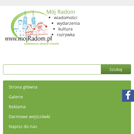
Mój Radom
wiadomości
wydarzenia
kultura
rozrywka
Strona główna
Galerie
Reklama
Darmowe wejściówki
Napisz do nas