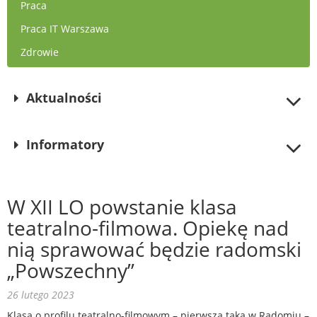
Praca
Praca IT Warszawa
Zdrowie
Aktualności
Informatory
W XII LO powstanie klasa
teatralno-filmowa. Opiekę nad
nią sprawować będzie radomski
„Powszechny”
26 lutego 2023
Klasa o profilu teatralno-filmowym – pierwsza taka w Radomiu –