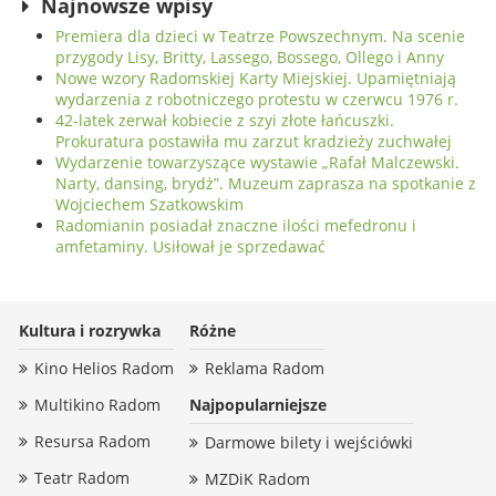
Najnowsze wpisy
Premiera dla dzieci w Teatrze Powszechnym. Na scenie
przygody Lisy, Britty, Lassego, Bossego, Ollego i Anny
Nowe wzory Radomskiej Karty Miejskiej. Upamiętniają
wydarzenia z robotniczego protestu w czerwcu 1976 r.
42-latek zerwał kobiecie z szyi złote łańcuszki.
Prokuratura postawiła mu zarzut kradzieży zuchwałej
Wydarzenie towarzyszące wystawie „Rafał Malczewski.
Narty, dansing, brydż”. Muzeum zaprasza na spotkanie z
Wojciechem Szatkowskim
Radomianin posiadał znaczne ilości mefedronu i
amfetaminy. Usiłował je sprzedawać
Kultura i rozrywka
Różne
Kino Helios Radom
Reklama Radom
Multikino Radom
Najpopularniejsze
Resursa Radom
Darmowe bilety i wejściówki
Teatr Radom
MZDiK Radom