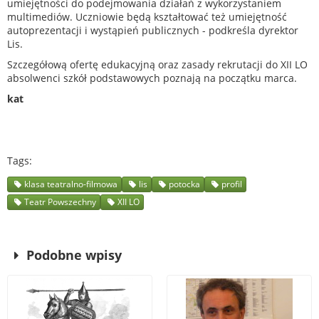
umiejętności do podejmowania działań z wykorzystaniem
multimediów. Uczniowie będą kształtować też umiejętność
autoprezentacji i wystąpień publicznych - podkreśla dyrektor
Lis.
Szczegółową ofertę edukacyjną oraz zasady rekrutacji do XII LO
absolwenci szkół podstawowych poznają na początku marca.
kat
Tags
klasa teatralno-filmowa
lis
potocka
profil
Teatr Powszechny
XII LO
Podobne wpisy