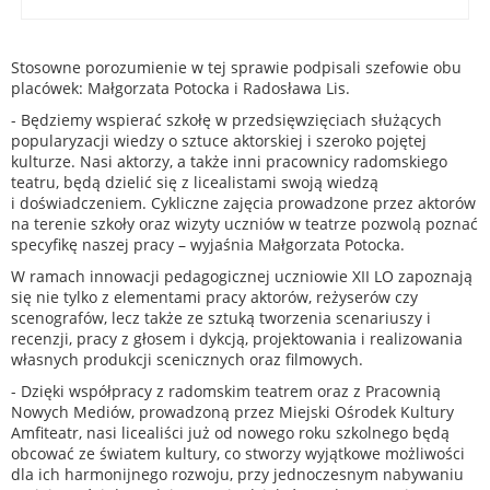
Stosowne porozumienie w tej sprawie podpisali szefowie obu
placówek: Małgorzata Potocka i Radosława Lis.
- Będziemy wspierać szkołę w przedsięwzięciach służących
popularyzacji wiedzy o sztuce aktorskiej i szeroko pojętej
kulturze. Nasi aktorzy, a także inni pracownicy radomskiego
teatru, będą dzielić się z licealistami swoją wiedzą
i doświadczeniem. Cykliczne zajęcia prowadzone przez aktorów
na terenie szkoły oraz wizyty uczniów w teatrze pozwolą poznać
specyfikę naszej pracy – wyjaśnia Małgorzata Potocka.
W ramach innowacji pedagogicznej uczniowie XII LO zapoznają
się nie tylko z elementami pracy aktorów, reżyserów czy
scenografów, lecz także ze sztuką tworzenia scenariuszy i
recenzji, pracy z głosem i dykcją, projektowania i realizowania
własnych produkcji scenicznych oraz filmowych.
- Dzięki współpracy z radomskim teatrem oraz z Pracownią
Nowych Mediów, prowadzoną przez Miejski Ośrodek Kultury
Amfiteatr, nasi licealiści już od nowego roku szkolnego będą
obcować ze światem kultury, co stworzy wyjątkowe możliwości
dla ich harmonijnego rozwoju, przy jednoczesnym nabywaniu