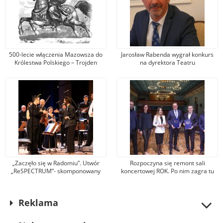
500-lecie włączenia Mazowsza do
Jarosław Rabenda wygrał konkurs
Królestwa Polskiego – Trojden
na dyrektora Teatru
Powszechnego. To wieloletni aktor
radomskiej sceny
„Zaczęło się w Radomiu”. Utwór
Rozpoczyna się remont sali
„ReSPECTRUM”- skomponowany
koncertowej ROK. Po nim zagra tu
specjalnie na rocznicę „Czerwca 76
nawet orkiestra filharmoniczna,
wybrzmiał w sali koncertowej ROK
wystąpi opera lub zespół rockowy
Reklama