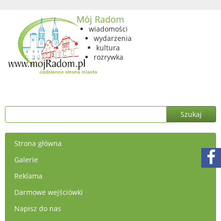
Mój Radom
wiadomości
wydarzenia
kultura
rozrywka
Strona główna
Galerie
Reklama
Darmowe wejściówki
Napisz do nas