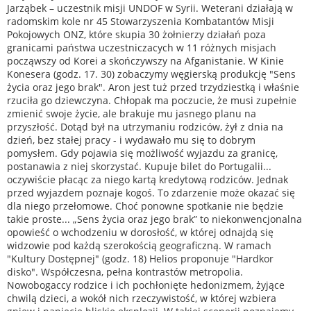
Jarząbek – uczestnik misji UNDOF w Syrii. Weterani działają w
radomskim kole nr 45 Stowarzyszenia Kombatantów Misji
Pokojowych ONZ, które skupia 30 żołnierzy działań poza
granicami państwa uczestniczacych w 11 różnych misjach
począwszy od Korei a skończywszy na Afganistanie. W Kinie
Konesera (godz. 17. 30) zobaczymy węgierską produkcję "Sens
życia oraz jego brak". Aron jest tuż przed trzydziestką i właśnie
rzuciła go dziewczyna. Chłopak ma poczucie, że musi zupełnie
zmienić swoje życie, ale brakuje mu jasnego planu na
przyszłość. Dotąd był na utrzymaniu rodziców, żył z dnia na
dzień, bez stałej pracy - i wydawało mu się to dobrym
pomysłem. Gdy pojawia się możliwość wyjazdu za granicę,
postanawia z niej skorzystać. Kupuje bilet do Portugalii...
oczywiście płacąc za niego kartą kredytową rodziców. Jednak
przed wyjazdem poznaje kogoś. To zdarzenie może okazać się
dla niego przełomowe. Choć ponowne spotkanie nie będzie
takie proste... „Sens życia oraz jego brak” to niekonwencjonalna
opowieść o wchodzeniu w dorosłość, w której odnajdą się
widzowie pod każdą szerokością geograficzną. W ramach
"Kultury Dostępnej" (godz. 18) Helios proponuje "Hardkor
disko". Współczesna, pełna kontrastów metropolia.
Nowobogaccy rodzice i ich pochłonięte hedonizmem, żyjące
chwilą dzieci, a wokół nich rzeczywistość, w której wzbiera