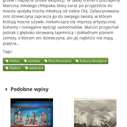
gniew i napięcie bliskie eksplozji. W takiej scenerii poznajemy
Marcina, młodego chłopaka, który zaraz po przyjeździe do
miasta spotyka trochę młodszą od siebie Olę. Zafascynowana
nim dziewczyna zaprasza go do swojego świata, w którym
królują mocne używki, niekończące się imprezy artystycznej
bohemy i nielegalne wyścigi samochodów. Marcin przyjechał
jednak z głęboko skrywaną tajemnicą i dokładnym planem
zemsty, o którym ani dziewczyna, ani jej najbliżsi nie mają
pojęcia...
Tags
Helios
karbala
Kino Konesera
Kultura dostępna
Radom
weterani
Podobne wpisy