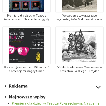
Premiera dla dzieci w Teatrze
Wydarzenie towarzyszące
Powszechnym. Na scenie przygody
wystawie „Rafał Malczewski. Narty,
Lisy, Britty, Lassego, Bossego,
dansing, brydż”. Muzeum zaprasza
Ollego i Anny
na spotkanie z Wojciechem
Szatkowskim
Koncert „Jeszcze nie UMiERamy…”
500-lecie włączenia Mazowsza do
z przebojami Magdy Umer.
Królestwa Polskiego – Trojden
Zaprasza Muzeum Jana
Kochanowskiego w Czarnolesie
Reklama
Najnowsze wpisy
Premiera dla dzieci w Teatrze Powszechnym. Na scenie