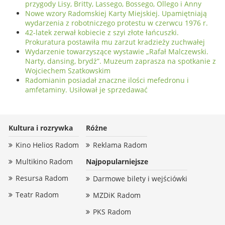
przygody Lisy, Britty, Lassego, Bossego, Ollego i Anny
Nowe wzory Radomskiej Karty Miejskiej. Upamiętniają
wydarzenia z robotniczego protestu w czerwcu 1976 r.
42-latek zerwał kobiecie z szyi złote łańcuszki.
Prokuratura postawiła mu zarzut kradzieży zuchwałej
Wydarzenie towarzyszące wystawie „Rafał Malczewski.
Narty, dansing, brydż”. Muzeum zaprasza na spotkanie z
Wojciechem Szatkowskim
Radomianin posiadał znaczne ilości mefedronu i
amfetaminy. Usiłował je sprzedawać
Kultura i rozrywka
Różne
Kino Helios Radom
Reklama Radom
Multikino Radom
Najpopularniejsze
Resursa Radom
Darmowe bilety i wejściówki
Teatr Radom
MZDiK Radom
PKS Radom