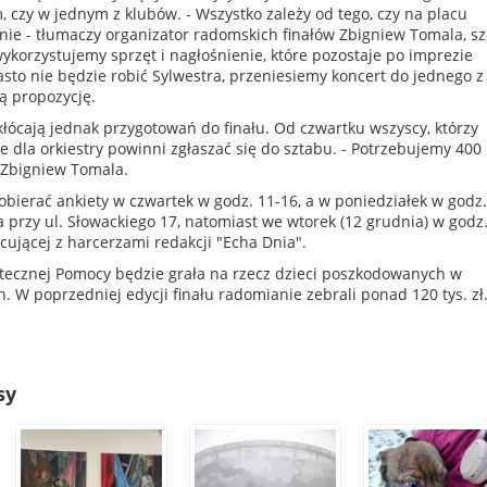
m, czy w jednym z klubów. - Wszystko zależy od tego, czy na placu
 nie - tłumaczy organizator radomskich finałów Zbigniew Tomala, sz
ykorzystujemy sprzęt i nagłośnienie, które pozostaje po imprezie
iasto nie będzie robić Sylwestra, przeniesiemy koncert do jednego z
ą propozycję.
kłócają jednak przygotowań do finału. Od czwartku wszyscy, którzy
e dla orkiestry powinni zgłaszać się do sztabu. - Potrzebujemy 400
 Zbigniew Tomala.
bierać ankiety w czwartek w godz. 11-16, a w poniedziałek w godz.
przy ul. Słowackiego 17, natomiast we wtorek (12 grudnia) w godz
ującej z harcerzami redakcji "Echa Dnia".
ątecznej Pomocy będzie grała na rzecz dzieci poszkodowanych w
 W poprzedniej edycji finału radomianie zebrali ponad 120 tys. zł
sy