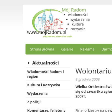
Mój Radom
wiadomości
wydarzenia
kultura
rozrywka
Strona główna
Galerie
Reklama
Darmo
Aktualności
Wolontariu
Wiadomości Radom i
region
6 grudnia 2006
Kultura i Rozrywka
Wielka Orkiestra Św
się od czwartku zgła
Wydarzenia
2007r.
Z policji
Komentarze, felietony
Finał orkiestry na pe