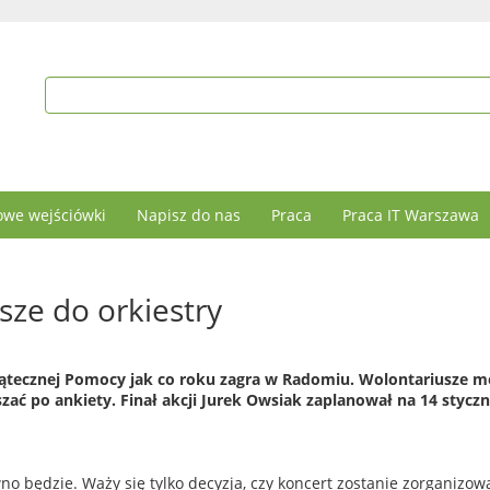
we wejściówki
Napisz do nas
Praca
Praca IT Warszawa
sze do orkiestry
iątecznej Pomocy jak co roku zagra w Radomiu. Wolontariusze 
szać po ankiety. Finał akcji Jurek Owsiak zaplanował na 14 styczn
wno będzie. Waży się tylko decyzja, czy koncert zostanie zorganizow