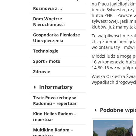
na Placu Jagielloński
Rozmowa z …
będzie Sylwester, czy
hufca ZHP. - Zawsze w
Dom Wnętrze
sylwestrowej. Jeśli m
Nieruchomości
klubów. Już mamy tak
Gospodarka Pieniądze
Te wątpliwości nie za
Ubezpieczenia
chcą zbierać pieniądz
wolontariuszy - mówi
Technologie
Młodzi ludzie mogą po
Sport / moto
16 w komendzie hufca 
14.30-16 we współprac
Zdrowie
Wielka Orkiestra Świ
wypadkach drogowych.
Informatory
Teatr Powszechny w
Radomiu – repertuar
Podobne wpi
Kino Helios Radom –
repertuar
Multikino Radom –
repertuar