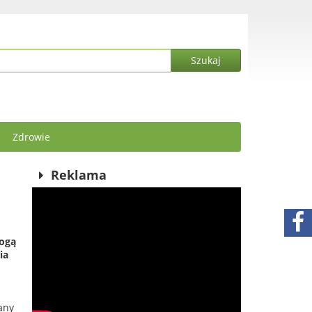
Zdrowie
Reklama
mogą
ia
any