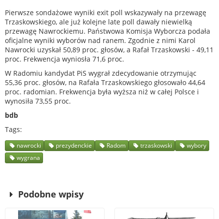
Pierwsze sondażowe wyniki exit poll wskazywały na przewagę
Trzaskowskiego, ale już kolejne late poll dawały niewielką
przewagę Nawrockiemu. Państwowa Komisja Wyborcza podała
oficjalne wyniki wyborów nad ranem. Zgodnie z nimi Karol
Nawrocki uzyskał 50,89 proc. głosów, a Rafał Trzaskowski - 49,11
proc. Frekwencja wyniosła 71,6 proc.
W Radomiu kandydat PiS wygrał zdecydowanie otrzymując
55,36 proc. głosów, na Rafała Trzaskowskiego głosowało 44,64
proc. radomian. Frekwencja była wyższa niż w całej Polsce i
wynosiła 73,55 proc.
bdb
Tags
nawrocki
prezydenckie
Radom
trzaskowski
wybory
wygrana
Podobne wpisy