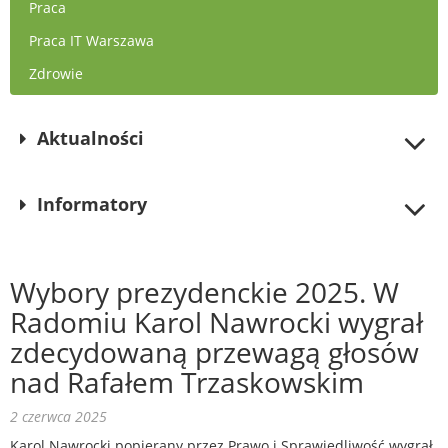
Praca
Praca IT Warszawa
Zdrowie
Aktualności
Informatory
Wybory prezydenckie 2025. W
Radomiu Karol Nawrocki wygrał
zdecydowaną przewagą głosów
nad Rafałem Trzaskowskim
2 czerwca 2025
Karol Nawrocki popierany przez Prawo i Sprawiedliwość wygrał