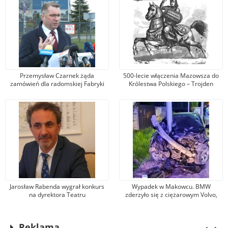
Przemysław Czarnek żąda
500-lecie włączenia Mazowsza do
zamówień dla radomskiej Fabryki
Królestwa Polskiego – Trojden
Broni. Zarząd firmy odpowiada, że
kandydat na premiera mówi
nieprawdę
Jarosław Rabenda wygrał konkurs
Wypadek w Makowcu. BMW
na dyrektora Teatru
zderzyło się z ciężarowym Volvo,
Powszechnego. To wieloletni aktor
samochód osobowy wjechał w słup
radomskiej sceny
oświetleniowy. Jedna osoba została
ranna
Reklama