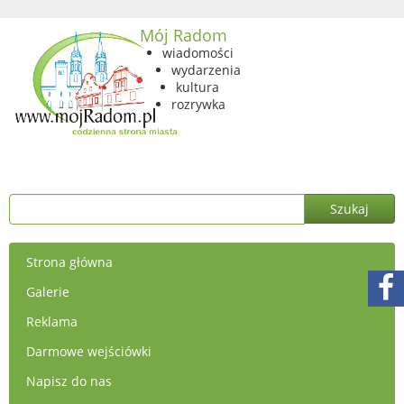
Mój Radom
wiadomości
wydarzenia
kultura
rozrywka
Strona główna
Galerie
Reklama
Darmowe wejściówki
Napisz do nas