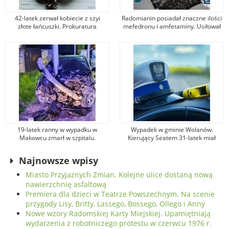
42-latek zerwał kobiecie z szyi
Radomianin posiadał znaczne ilości
złote łańcuszki. Prokuratura
mefedronu i amfetaminy. Usiłował
postawiła mu zarzut kradzieży
je sprzedawać
zuchwałej
19-latek ranny w wypadku w
Wypadek w gminie Wolanów.
Makowcu zmarł w szpitalu.
Kierujący Seatem 31-latek miał
Podejrzewany sprawca został
promil alkoholu w organizmie.
aresztowany
Został ranny
Najnowsze wpisy
Miasto Przyjaznych Zmian. Kolejne ulice dostaną nową
nawierzchnię asfaltową
Premiera dla dzieci w Teatrze Powszechnym. Na scenie
przygody Lisy, Britty, Lassego, Bossego, Ollego i Anny
Nowe wzory Radomskiej Karty Miejskiej. Upamiętniają
wydarzenia z robotniczego protestu w czerwcu 1976 r.