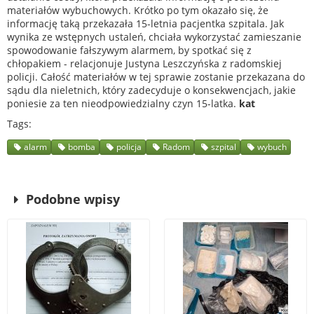
materiałów wybuchowych. Krótko po tym okazało się, że
informację taką przekazała 15-letnia pacjentka szpitala. Jak
wynika ze wstępnych ustaleń, chciała wykorzystać zamieszanie
spowodowanie fałszywym alarmem, by spotkać się z
chłopakiem - relacjonuje Justyna Leszczyńska z radomskiej
policji. Całość materiałów w tej sprawie zostanie przekazana do
sądu dla nieletnich, który zadecyduje o konsekwencjach, jakie
poniesie za ten nieodpowiedzialny czyn 15-latka.
kat
Tags
alarm
bomba
policja
Radom
szpital
wybuch
Podobne wpisy