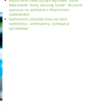
Wydarzenie towarzyszące wystawie „Rafał
Malczewski. Narty, dansing, brydż”. Muzeum
zaprasza na spotkanie z Wojciechem
Szatkowskim
Radomianin posiadał znaczne ilości
mefedronu i amfetaminy. Usiłował je
sprzedawać