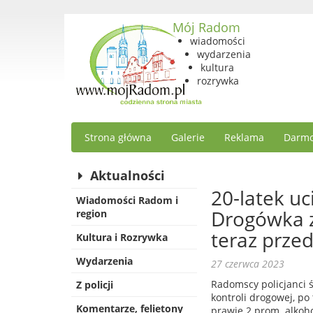
Mój Radom
wiadomości
wydarzenia
kultura
rozrywka
Strona główna
Galerie
Reklama
Darmo
Aktualności
20-latek uc
Wiadomości Radom i
Drogówka z
region
teraz prze
Kultura i Rozrywka
Wydarzenia
27 czerwca 2023
Radomscy policjanci śc
Z policji
kontroli drogowej, po
Komentarze, felietony
prawie 2 prom. alkoh