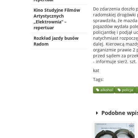
Do zdarzenia doszło pr
Kino Studyjne Filmów
radomskiej drogówki p
Artystycznych
sprawdziła, że mazda
„Elektrownia” –
pojazdów wydała polec
repertuar
policjantkę i podjął 
Rozkład jazdy busów
natychmiast rozpoczęl
Radom
dalej. Kierowcą mazdy
organizmie prawie 2 
przed sądem za przek
- informuje sierż. s
ka
Tags
alkohol
policja
Podobne wpi