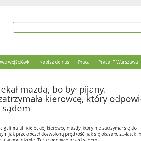
we wejściówki
Napisz do nas
Praca
Praca IT Warszawa
iekał mazdą, bo był pijany.
atrzymała kierowcę, który odpowi
d sądem
igali na ul. Kieleckiej kierowcę mazdy, który nie zatrzymał się do
 tym jak przekroczył dozwoloną prędkość. Jak się okazało, 20-latek m
olu w organizmie. Teraz odpowie przed sądem.