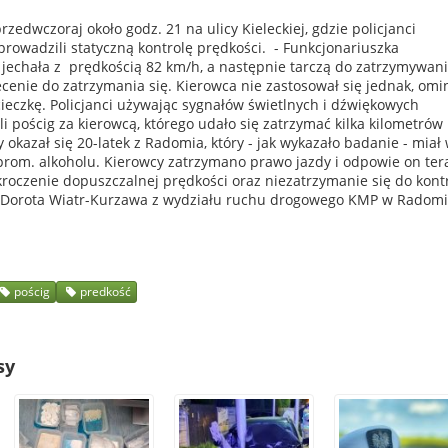
zedwczoraj około godz. 21 na ulicy Kieleckiej, gdzie policjanci
rowadzili statyczną kontrolę prędkości. - Funkcjonariuszka
 jechała z prędkością 82 km/h, a następnie tarczą do zatrzymywan
enie do zatrzymania się. Kierowca nie zastosował się jednak, omi
ucieczkę. Policjanci używając sygnałów świetlnych i dźwiękowych
i pościg za kierowcą, którego udało się zatrzymać kilka kilometrów
 okazał się 20-latek z Radomia, który - jak wykazało badanie - miał
prom. alkoholu. Kierowcy zatrzymano prawo jazdy i odpowie on ter
roczenie dopuszczalnej prędkości oraz niezatrzymanie się do kontr
zt. Dorota Wiatr-Kurzawa z wydziału ruchu drogowego KMP w Radomi
t
pościg
predkość
sy