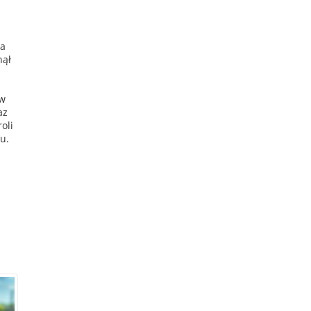
ia
nął
 w
az
oli
u.