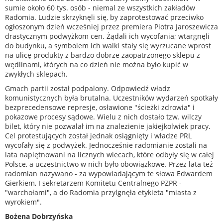
sumie około 60 tys. osób - niemal ze wszystkich zakładów
Radomia. Ludzie skrzyknęli się, by zaprotestować przeciwko
ogłoszonym dzień wcześniej przez premiera Piotra Jaroszewicza
drastycznym podwyżkom cen. Żądali ich wycofania; wtargnęli
do budynku, a symbolem ich walki stały się wyrzucane wprost
na ulicę produkty z bardzo dobrze zaopatrzonego sklepu z
wędlinami, których na co dzień nie można było kupić w
zwykłych sklepach.
Gmach partii został podpalony. Odpowiedź władz
komunistycznych była brutalna. Uczestników wydarzeń spotkały
bezprecedensowe represje, osławione "ścieżki zdrowia" i
pokazowe procesy sądowe. Wielu z nich dostało tzw. wilczy
bilet, który nie pozwalał im na znalezienie jakiejkolwiek pracy.
Cel protestujących został jednak osiągnięty i władze PRL
wycofały się z podwyżek. Jednocześnie radomianie zostali na
lata napiętnowani na licznych wiecach, które odbyły się w całej
Polsce, a uczestnictwo w nich było obowiązkowe. Przez lata też
radomian nazywano - za wypowiadającym te słowa Edwardem
Gierkiem, I sekretarzem Komitetu Centralnego PZPR -
"warchołami", a do Radomia przylgnęła etykieta "miasta z
wyrokiem".
Bożena Dobrzyńska