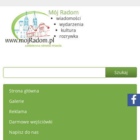
Mój Radom
wiadomości
wydarzenia
kultura
rozrywka
Strona główna
Galerie
Reklama
Darmowe wejściówki
Napisz do nas