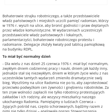
Bohaterowie strajku robotniczego, a także przedstawiciele
władz państwowych i miejskich uczcili pamięć radomian, którzy
w 1976 r. wyszli na ulice, aby bronić godności i praw deptanych
przez władze komunistyczne. W wydarzeniach uczestniczyli
przedstawiciele władz państwowych i lokalnych,
parlamentarzyści, bohaterowie robotniczego protestu i
radomianie. Delegacje złożyły kwiaty pod tablicą pamiątkową
na budynku RDPL.
To miał być normalny dzień
- Dla wielu z nas dzień 25 czerwca 1976 r. miał być normalnym,
zwykłym dniem codziennej pracy i nauki, dniem jak każdy inny,
jednakże stał się niezwykłym, dniem w którym życie wielu z nas
uczestników tamtych wydarzeń zmieniło dramatycznie swój
bieg. Wyszliśmy na ulice Radomia nie po to, aby zaprotestować
przeciwko podwyżkom cen żywności i gnębieniu robotników. Za
ten zryw wolności zapłacili nie tylko robotnicy protestujących
zakładów i ich rodziny, ale wszyscy mieszkańcy naszego
ukochanego Radomia. Pamiętajmy o ludziach Czerwca –
żyjących pośród nas, często schorowanych, bądźmy razem z
nimi nie tylko dzisiaj – apelowała prezes Stowarzyszenia