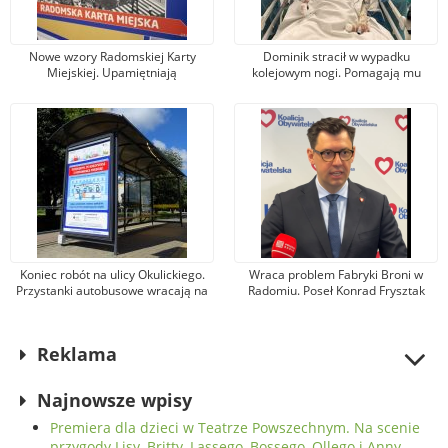
Nowe wzory Radomskiej Karty
Dominik stracił w wypadku
Miejskiej. Upamiętniają
kolejowym nogi. Pomagają mu
wydarzenia z robotniczego
tysiące osób, jeden z darczyńców
protestu w czerwcu 1976 r.
przekazał na leczenie 100 tys. zł!
Koniec robót na ulicy Okulickiego.
Wraca problem Fabryki Broni w
Przystanki autobusowe wracają na
Radomiu. Poseł Konrad Frysztak
dawne miejsce
(KO) odpiera zarzuty posła
Przemysława Czarnka (PiS)
Reklama
Najnowsze wpisy
Premiera dla dzieci w Teatrze Powszechnym. Na scenie
przygody Lisy, Britty, Lassego, Bossego, Ollego i Anny