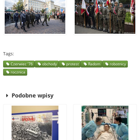
Tags
Czerwiec '76
obchody
protest
Radom
robotnicy
rocznica
Podobne wpisy