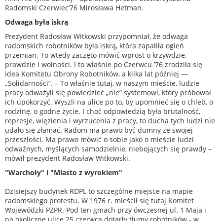
Radomski Czerwiec’76 Mirosława Hetman.
Odwaga była iskrą
Prezydent Radosław Witkowski przypomniał, że odwaga
radomskich robotników była iskrą, która zapaliła ogień
przemian. To wtedy zaczęto mówić wprost o krzywdzie,
prawdzie i wolności. I to właśnie po Czerwcu ’76 zrodziła się
idea Komitetu Obrony Robotników, a kilka lat później —
„Solidarności”. – To właśnie tutaj, w naszym mieście, ludzie
pracy odważyli się powiedzieć „nie” systemowi, który próbował
ich upokorzyć. Wyszli na ulice po to, by upomnieć się o chleb, o
rodzinę, o godne życie. I choć odpowiedzią była brutalność,
represje, więzienia i wyrzucenia z pracy, to ducha tych ludzi nie
udało się złamać. Radom ma prawo być dumny ze swojej
przeszłości. Ma prawo mówić o sobie jako o mieście ludzi
odważnych, myślących samodzielnie, niebojących się prawdy –
mówił prezydent Radosław Witkowski.
"Warchoły" i "Miasto z wyrokiem"
Dzisiejszy budynek RDPL to szczególne miejsce na mapie
radomskiego protestu. W 1976 r. mieścił się tutaj Komitet
Wojewódzki PZPR. Pod ten gmach przy ówczesnej ul. 1 Maja i
na okoliczne ulice 25 czerwca dotarły tłumy robotników - w