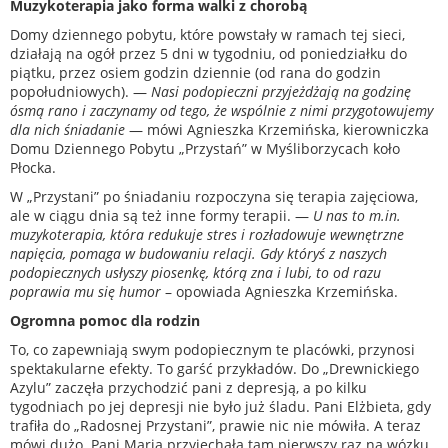
Muzykoterapia jako forma walki z chorobą
Domy dziennego pobytu, które powstały w ramach tej sieci,
działają na ogół przez 5 dni w tygodniu, od poniedziałku do
piątku, przez osiem godzin dziennie (od rana do godzin
popołudniowych). —
Nasi podopieczni przyjeżdżają na godzinę
ósmą rano i zaczynamy od tego, że wspólnie z nimi przygotowujemy
dla nich śniadanie
— mówi Agnieszka Krzemińska, kierowniczka
Domu Dziennego Pobytu „Przystań” w Myśliborzycach koło
Płocka.
W „Przystani” po śniadaniu rozpoczyna się terapia zajęciowa,
ale w ciągu dnia są też inne formy terapii. —
U nas to m.in.
muzykoterapia, która redukuje stres i rozładowuje wewnętrzne
napięcia, pomaga w budowaniu relacji. Gdy któryś z naszych
podopiecznych usłyszy piosenkę, którą zna i lubi, to od razu
poprawia mu się humor
– opowiada Agnieszka Krzemińska.
Ogromna pomoc dla rodzin
To, co zapewniają swym podopiecznym te placówki, przynosi
spektakularne efekty. To garść przykładów. Do „Drewnickiego
Azylu” zaczęła przychodzić pani z depresją, a po kilku
tygodniach po jej depresji nie było już śladu. Pani Elżbieta, gdy
trafiła do „Radosnej Przystani”, prawie nic nie mówiła. A teraz
mówi dużo. Pani Maria przyjechała tam pierwszy raz na wózku,