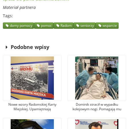
Materiał partnera
Tags
domy pomocy
pomoc
Radom
seniorzy
wsparcie
Podobne wpisy
Nowe wzory Radomskiej Karty
Dominik stracił w wypadku
Miejskiej. Upamiętniają
kolejowym nogi. Pomagają mu
wydarzenia z robotniczego
tysiące osób, jeden z darczyńców
protestu w czerwcu 1976 r.
przekazał na leczenie 100 tys. zł!