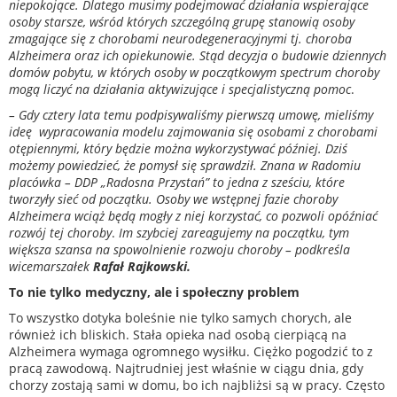
niepokojące. Dlatego musimy podejmować działania wspierające
osoby starsze, wśród których szczególną grupę stanowią osoby
zmagające się z chorobami neurodegeneracyjnymi tj. choroba
Alzheimera oraz ich opiekunowie. Stąd decyzja o budowie dziennych
domów pobytu, w których osoby w początkowym spectrum choroby
mogą liczyć na działania aktywizujące i specjalistyczną pomoc
.
– Gdy cztery lata temu podpisywaliśmy pierwszą umowę, mieliśmy
ideę wypracowania modelu zajmowania się osobami z chorobami
otępiennymi, który będzie można wykorzystywać później. Dziś
możemy powiedzieć, że pomysł się sprawdził. Znana w Radomiu
placówka – DDP „Radosna Przystań” to jedna z sześciu, które
tworzyły sieć od początku. Osoby we wstępnej fazie choroby
Alzheimera wciąż będą mogły z niej korzystać, co pozwoli opóźniać
rozwój tej choroby
.
Im szybciej zareagujemy na początku, tym
większa szansa na spowolnienie rozwoju choroby – podkreśla
wicemarszałek
Rafał Rajkowski.
To nie tylko medyczny, ale i społeczny problem
To wszystko dotyka boleśnie nie tylko samych chorych, ale
również ich bliskich. Stała opieka nad osobą cierpiącą na
Alzheimera wymaga ogromnego wysiłku. Ciężko pogodzić to z
pracą zawodową. Najtrudniej jest właśnie w ciągu dnia, gdy
chorzy zostają sami w domu, bo ich najbliżsi są w pracy. Często