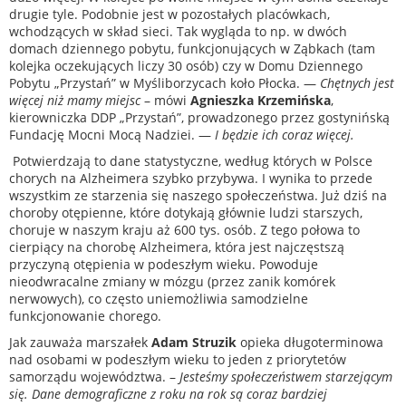
drugie tyle. Podobnie jest w pozostałych placówkach,
wchodzących w skład sieci. Tak wygląda to np. w dwóch
domach dziennego pobytu, funkcjonujących w Ząbkach (tam
kolejka oczekujących liczy 30 osób) czy w Domu Dziennego
Pobytu „Przystań” w Myśliborzycach koło Płocka. —
Chętnych jest
więcej niż mamy miejsc
– mówi
Agnieszka Krzemińska
,
kierowniczka DDP „Przystań”, prowadzonego przez gostynińską
Fundację Mocni Mocą Nadziei. —
I będzie ich coraz więcej.
Potwierdzają to dane statystyczne, według których w Polsce
chorych na Alzheimera szybko przybywa. I wynika to przede
wszystkim ze starzenia się naszego społeczeństwa. Już dziś na
choroby otępienne, które dotykają głównie ludzi starszych,
choruje w naszym kraju aż 600 tys. osób. Z tego połowa to
cierpiący na chorobę Alzheimera, która jest najczęstszą
przyczyną otępienia w podeszłym wieku. Powoduje
nieodwracalne zmiany w mózgu (przez zanik komórek
nerwowych), co często uniemożliwia samodzielne
funkcjonowanie chorego.
Jak zauważa marszałek
Adam Struzik
opieka długoterminowa
nad osobami w podeszłym wieku to jeden z priorytetów
samorządu województwa. –
Jesteśmy społeczeństwem starzejącym
się.
Dane demograficzne z roku na rok są coraz bardziej