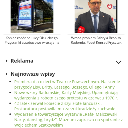
Koniec robót na ulicy Okulickiego.
Wraca problem Fabryki Broni w
Przystanki autobusowe wracają na
Radomiu. Poseł Konrad Frysztak
dawne miejsce
(KO) odpiera zarzuty posła
Przemysława Czarnka (PiS)
Reklama
Najnowsze wpisy
Premiera dla dzieci w Teatrze Powszechnym. Na scenie
przygody Lisy, Britty, Lassego, Bossego, Ollego i Anny
Nowe wzory Radomskiej Karty Miejskiej. Upamiętniają
wydarzenia z robotniczego protestu w czerwcu 1976 r.
42-latek zerwał kobiecie z szyi złote łańcuszki.
Prokuratura postawiła mu zarzut kradzieży zuchwałej
Wydarzenie towarzyszące wystawie „Rafał Malczewski.
Narty, dansing, brydż”. Muzeum zaprasza na spotkanie z
Wojciechem Szatkowskim