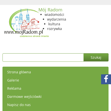
Mój Radom
wiadomości
wydarzenia
kultura
rozrywka
Strona główna
Galerie
Reklama
Darmowe wejściówki
Napisz do nas