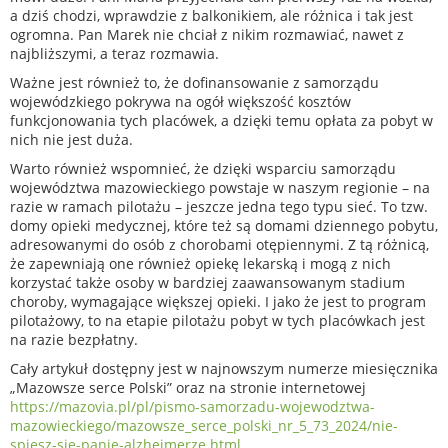
a dziś chodzi, wprawdzie z balkonikiem, ale różnica i tak jest
ogromna. Pan Marek nie chciał z nikim rozmawiać, nawet z
najbliższymi, a teraz rozmawia.
Ważne jest również to, że dofinansowanie z samorządu
wojewódzkiego pokrywa na ogół większość kosztów
funkcjonowania tych placówek, a dzięki temu opłata za pobyt w
nich nie jest duża.
Warto również wspomnieć, że dzięki wsparciu samorządu
województwa mazowieckiego powstaje w naszym regionie – na
razie w ramach pilotażu – jeszcze jedna tego typu sieć. To tzw.
domy opieki medycznej, które też są domami dziennego pobytu,
adresowanymi do osób z chorobami otępiennymi. Z tą różnicą,
że zapewniają one również opiekę lekarską i mogą z nich
korzystać także osoby w bardziej zaawansowanym stadium
choroby, wymagające większej opieki. I jako że jest to program
pilotażowy, to na etapie pilotażu pobyt w tych placówkach jest
na razie bezpłatny.
Cały artykuł dostępny jest w najnowszym numerze miesięcznika
„Mazowsze serce Polski” oraz na stronie internetowej
https://mazovia.pl/pl/pismo-samorzadu-wojewodztwa-
mazowieckiego/mazowsze_serce_polski_nr_5_73_2024/nie-
spiesz-sie-panie-alzheimerze.html