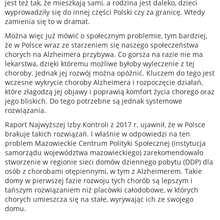
jest też tak, że mieszkają sami, a rodzina jest daleko, dzieci
wyprowadziły się do innej części Polski czy za granicę. Wtedy
zamienia się to w dramat.
Można więc już mówić o społecznym problemie, tym bardziej,
że w Polsce wraz ze starzeniem się naszego społeczeństwa
chorych na Alzheimera przybywa. Co gorsza na razie nie ma
lekarstwa, dzięki któremu możliwe byłoby wyleczenie z tej
choroby. Jednak jej rozwój można opóźnić. Kluczem do tego jest
wczesne wykrycie choroby Alzheimera i rozpoczęcie działań,
które złagodzą jej objawy i poprawią komfort życia chorego oraz
jego bliskich. Do tego potrzebne są jednak systemowe
rozwiązania.
Raport Najwyższej Izby Kontroli z 2017 r. ujawnił, że w Polsce
brakuje takich rozwiązań. I właśnie w odpowiedzi na ten
problem Mazowieckie Centrum Polityki Społecznej (instytucja
samorządu województwa mazowieckiego) zarekomendowało
stworzenie w regionie sieci domów dziennego pobytu (DDP) dla
osób z chorobami otępiennymi, w tym z Alzheimerem. Takie
domy w pierwszej fazie rozwoju tych chorób są lepszym i
tańszym rozwiązaniem niż placówki całodobowe, w których
chorych umieszcza się na stałe, wyrywając ich ze swojego
domu.