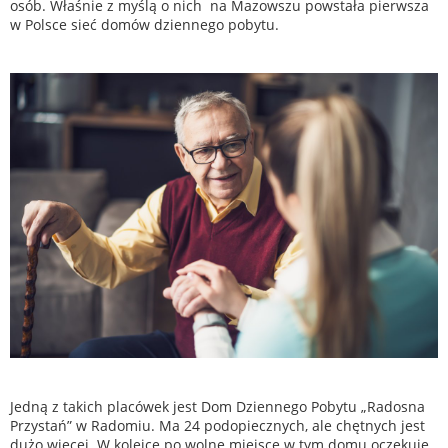
osób. Właśnie z myślą o nich na Mazowszu powstała pierwsza
w Polsce sieć domów dziennego pobytu.
Jedną z takich placówek jest Dom Dziennego Pobytu „Radosna
Przystań” w Radomiu. Ma 24 podopiecznych, ale chętnych jest
dużo więcej. W kolejce po wolne miejsce w tym domu oczekuje