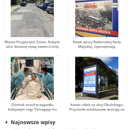
Miasto Przyjaznych Zmian. Kolejne
Nowe wzory Radomskiej Karty
ulice dostaną nową nawierzchnię
Miejskiej. Upamiętniają
asfaltową
wydarzenia z robotniczego
protestu w czerwcu 1976 r.
Dominik stracił w wypadku
Koniec robót na ulicy Okulickiego.
kolejowym nogi. Pomagają mu
Przystanki autobusowe wracają na
tysiące osób, jeden z darczyńców
dawne miejsce
przekazał na leczenie 100 tys. zł!
Najnowsze wpisy