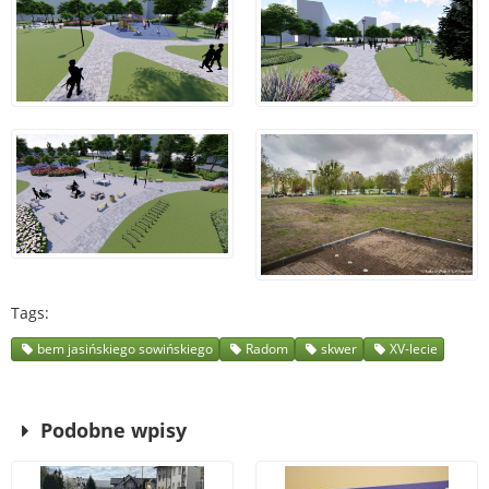
Tags
bem jasińskiego sowińskiego
Radom
skwer
XV-lecie
Podobne wpisy