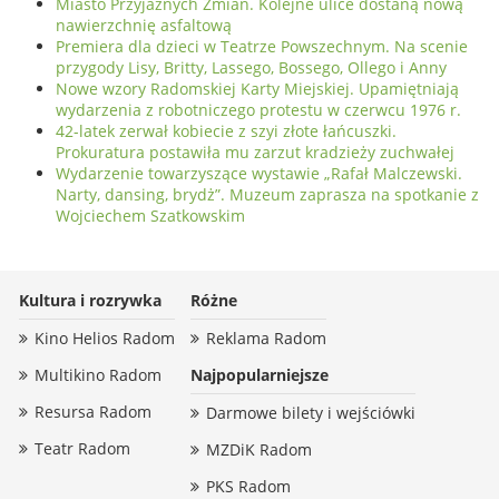
Miasto Przyjaznych Zmian. Kolejne ulice dostaną nową
nawierzchnię asfaltową
Premiera dla dzieci w Teatrze Powszechnym. Na scenie
przygody Lisy, Britty, Lassego, Bossego, Ollego i Anny
Nowe wzory Radomskiej Karty Miejskiej. Upamiętniają
wydarzenia z robotniczego protestu w czerwcu 1976 r.
42-latek zerwał kobiecie z szyi złote łańcuszki.
Prokuratura postawiła mu zarzut kradzieży zuchwałej
Wydarzenie towarzyszące wystawie „Rafał Malczewski.
Narty, dansing, brydż”. Muzeum zaprasza na spotkanie z
Wojciechem Szatkowskim
Kultura i rozrywka
Różne
Kino Helios Radom
Reklama Radom
Multikino Radom
Najpopularniejsze
Resursa Radom
Darmowe bilety i wejściówki
Teatr Radom
MZDiK Radom
PKS Radom