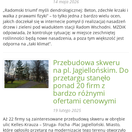
14 maja 2026
„Radomski triumf myśli dendrologicznej: Beton, zdechłe krzaki i
walka z prawami fizyki” – to tylko jedna z bardzo wielu ocen,
jakich doczekał się w internecie pomysł (i realizacja) nasadzeń
drzew i zieleni pod wiaduktem stacji Radom Wschodni. MZDiK
odpowiada, że kontroluje sytuację: w miejsce zeschniętej
roślinności będą nowe nasadzenia, a poza tym większość jest
odporna na „taki klimat”.
Przebudowa skweru
na pl. Jagiellońskim. Do
przetargu stanęło
ponad 20 firm z
bardzo różnymi
ofertami cenowymi
19 lutego 2025
Aż 22 firmy są zainteresowane przebudową skweru w obrębie
ulic Kelles-Krauza – Struga- Focha -Plac Jagielloński. Miasto,
które ogłosiło przetarg na modernizację tego terenu otworzyło