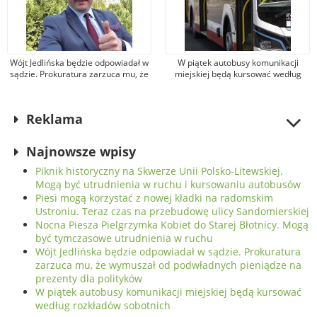
Wójt Jedlińska będzie odpowiadał w
W piątek autobusy komunikacji
sądzie. Prokuratura zarzuca mu, że
miejskiej będą kursować według
wymuszał od podwładnych
rozkładów sobotnich
pieniądze na prezenty dla
polityków
Reklama
Najnowsze wpisy
Piknik historyczny na Skwerze Unii Polsko-Litewskiej.
Mogą być utrudnienia w ruchu i kursowaniu autobusów
Piesi mogą korzystać z nowej kładki na radomskim
Ustroniu. Teraz czas na przebudowę ulicy Sandomierskiej
Nocna Piesza Pielgrzymka Kobiet do Starej Błotnicy. Mogą
być tymczasowe utrudnienia w ruchu
Wójt Jedlińska będzie odpowiadał w sądzie. Prokuratura
zarzuca mu, że wymuszał od podwładnych pieniądze na
prezenty dla polityków
W piątek autobusy komunikacji miejskiej będą kursować
według rozkładów sobotnich