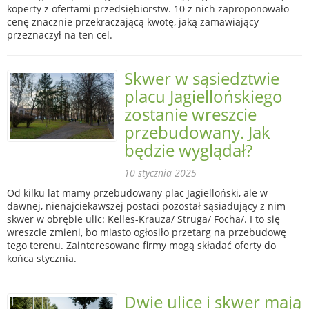
koperty z ofertami przedsiębiorstw. 10 z nich zaproponowało
cenę znacznie przekraczającą kwotę, jaką zamawiający
przeznaczył na ten cel.
Skwer w sąsiedztwie
placu Jagiellońskiego
zostanie wreszcie
przebudowany. Jak
będzie wyglądał?
10 stycznia 2025
Od kilku lat mamy przebudowany plac Jagielloński, ale w
dawnej, nienajciekawszej postaci pozostał sąsiadujący z nim
skwer w obrębie ulic: Kelles-Krauza/ Struga/ Focha/. I to się
wreszcie zmieni, bo miasto ogłosiło przetarg na przebudowę
tego terenu. Zainteresowane firmy mogą składać oferty do
końca stycznia.
Dwie ulice i skwer mają