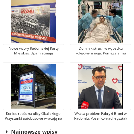
Nowe wzory Radomskiej Karty
Dominik stracił w wypadku
Miejskiej. Upamiętniają
kolejowym nogi. Pomagają mu
wydarzenia z robotniczego
tysiące osób, jeden z darczyńców
protestu w czerwcu 1976 r.
przekazał na leczenie 100 tys. zł!
Koniec robót na ulicy Okulickiego.
Wraca problem Fabryki Broni w
Przystanki autobusowe wracają na
Radomiu. Poseł Konrad Frysztak
dawne miejsce
(KO) odpiera zarzuty posła
Przemysława Czarnka (PiS)
Najnowsze wpisy