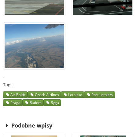
.
Tags
Air Baltic
Czech Airilnes
Lotnisko
Port Lotniczy
Praga
Radom
Ryga
Podobne wpisy