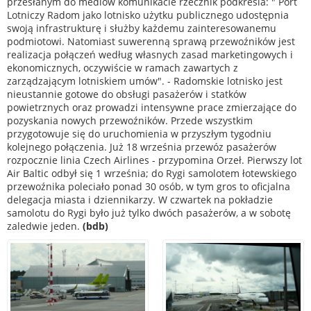
przesłanym do mediów komunikacie rzecznik podkreśla: " Port
Lotniczy Radom jako lotnisko użytku publicznego udostępnia
swoją infrastrukturę i służby każdemu zainteresowanemu
podmiotowi. Natomiast suwerenną sprawą przewoźników jest
realizacja połączeń według własnych zasad marketingowych i
ekonomicznych, oczywiście w ramach zawartych z
zarządzającym lotniskiem umów". - Radomskie lotnisko jest
nieustannie gotowe do obsługi pasażerów i statków
powietrznych oraz prowadzi intensywne prace zmierzające do
pozyskania nowych przewoźników. Przede wszystkim
przygotowuje się do uruchomienia w przyszłym tygodniu
kolejnego połączenia. Już 18 września przewóz pasażerów
rozpocznie linia Czech Airlines - przypomina Orzeł. Pierwszy lot
Air Baltic odbył się 1 września; do Rygi samolotem łotewskiego
przewoźnika poleciało ponad 30 osób, w tym gros to oficjalna
delegacja miasta i dziennikarzy. W czwartek na pokładzie
samolotu do Rygi było już tylko dwóch pasażerów, a w sobotę
zaledwie jeden.
(bdb)