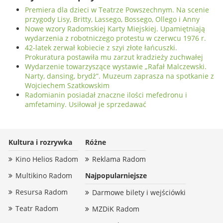
Premiera dla dzieci w Teatrze Powszechnym. Na scenie
przygody Lisy, Britty, Lassego, Bossego, Ollego i Anny
Nowe wzory Radomskiej Karty Miejskiej. Upamiętniają
wydarzenia z robotniczego protestu w czerwcu 1976 r.
42-latek zerwał kobiecie z szyi złote łańcuszki.
Prokuratura postawiła mu zarzut kradzieży zuchwałej
Wydarzenie towarzyszące wystawie „Rafał Malczewski.
Narty, dansing, brydż”. Muzeum zaprasza na spotkanie z
Wojciechem Szatkowskim
Radomianin posiadał znaczne ilości mefedronu i
amfetaminy. Usiłował je sprzedawać
Kultura i rozrywka
Różne
Kino Helios Radom
Reklama Radom
Multikino Radom
Najpopularniejsze
Resursa Radom
Darmowe bilety i wejściówki
Teatr Radom
MZDiK Radom