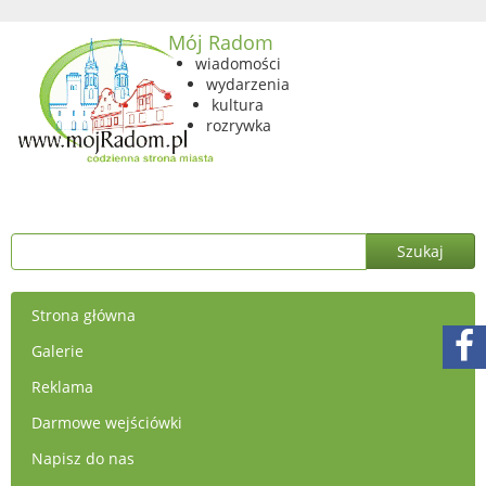
Mój Radom
wiadomości
wydarzenia
kultura
rozrywka
Strona główna
Galerie
Reklama
Darmowe wejściówki
Napisz do nas