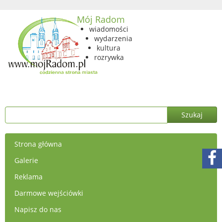
Mój Radom
wiadomości
wydarzenia
kultura
rozrywka
Strona główna
Galerie
Reklama
Darmowe wejściówki
Napisz do nas