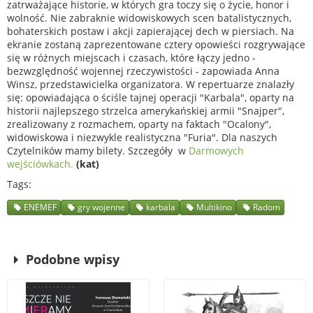
zatrważające historie, w których gra toczy się o życie, honor i
wolność. Nie zabraknie widowiskowych scen batalistycznych,
bohaterskich postaw i akcji zapierającej dech w piersiach. Na
ekranie zostaną zaprezentowane cztery opowieści rozgrywające
się w różnych miejscach i czasach, które łączy jedno -
bezwzględność wojennej rzeczywistości - zapowiada Anna
Winsz, przedstawicielka organizatora. W repertuarze znalazły
się: opowiadająca o ściśle tajnej operacji "Karbala", oparty na
historii najlepszego strzelca amerykańskiej armii "Snajper",
zrealizowany z rozmachem, oparty na faktach "Ocalony",
widowiskowa i niezwykle realistyczna "Furia". Dla naszych
Czytelników mamy bilety. Szczegóły w
Darmowych
wejściówkach.
(kat)
Tags
ENEMEF
gry wojenne
karbala
Multikino
Radom
Podobne wpisy