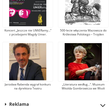
Koncert „Jeszcze nie UMiERamy…”
500-lecie włączenia Mazowsza do
z przebojami Magdy Umer.
Królestwa Polskiego – Trojden
Zaprasza Muzeum Jana
Kochanowskiego w Czarnolesie
Jarosław Rabenda wygrał konkurs
„Literatura według…”. Muzeum
na dyrektora Teatru
Witolda Gombrowicza we Wsoli
Powszechnego. To wieloletni aktor
zaprasza na spotkanie z Krystyną
radomskiej sceny
Dąbrowską
Reklama