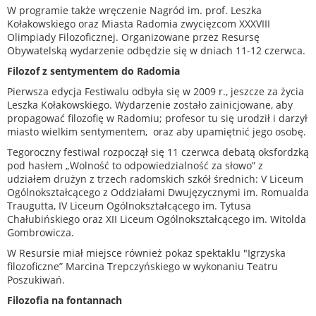
W programie także wręczenie Nagród im. prof. Leszka
Kołakowskiego oraz Miasta Radomia zwycięzcom XXXVIII
Olimpiady Filozoficznej. Organizowane przez Resursę
Obywatelską wydarzenie odbędzie się w dniach 11-12 czerwca.
Filozof z sentymentem do Radomia
Pierwsza edycja Festiwalu odbyła się w 2009 r., jeszcze za życia
Leszka Kołakowskiego. Wydarzenie zostało zainicjowane, aby
propagować filozofię w Radomiu; profesor tu się urodził i darzył
miasto wielkim sentymentem, oraz aby upamiętnić jego osobę.
Tegoroczny festiwal rozpoczął się 11 czerwca debatą oksfordzką
pod hasłem „Wolność to odpowiedzialność za słowo” z
udziałem drużyn z trzech radomskich szkół średnich: V Liceum
Ogólnokształcącego z Oddziałami Dwujęzycznymi im. Romualda
Traugutta, IV Liceum Ogólnokształcącego im. Tytusa
Chałubińskiego oraz XII Liceum Ogólnokształcącego im. Witolda
Gombrowicza.
W Resursie miał miejsce również pokaz spektaklu "Igrzyska
filozoficzne” Marcina Trepczyńskiego w wykonaniu Teatru
Poszukiwań.
Filozofia na fontannach