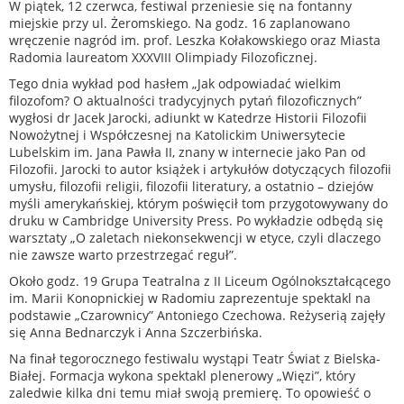
W piątek, 12 czerwca, festiwal przeniesie się na fontanny
miejskie przy ul. Żeromskiego. Na godz. 16 zaplanowano
wręczenie nagród im. prof. Leszka Kołakowskiego oraz Miasta
Radomia laureatom XXXVIII Olimpiady Filozoficznej.
Tego dnia wykład pod hasłem „Jak odpowiadać wielkim
filozofom? O aktualności tradycyjnych pytań filozoficznych”
wygłosi dr Jacek Jarocki, adiunkt w Katedrze Historii Filozofii
Nowożytnej i Współczesnej na Katolickim Uniwersytecie
Lubelskim im. Jana Pawła II, znany w internecie jako Pan od
Filozofii. Jarocki to autor książek i artykułów dotyczących filozofii
umysłu, filozofii religii, filozofii literatury, a ostatnio – dziejów
myśli amerykańskiej, którym poświęcił tom przygotowywany do
druku w Cambridge University Press. Po wykładzie odbędą się
warsztaty „O zaletach niekonsekwencji w etyce, czyli dlaczego
nie zawsze warto przestrzegać reguł”.
Około godz. 19 Grupa Teatralna z II Liceum Ogólnokształcącego
im. Marii Konopnickiej w Radomiu zaprezentuje spektakl na
podstawie „Czarownicy” Antoniego Czechowa. Reżyserią zajęły
się Anna Bednarczyk i Anna Szczerbińska.
Na finał tegorocznego festiwalu wystąpi Teatr Świat z Bielska-
Białej. Formacja wykona spektakl plenerowy „Więzi”, który
zaledwie kilka dni temu miał swoją premierę. To opowieść o