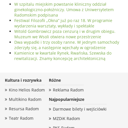
W szpitalu miejskim powstanie kliniczny oddział
ginekologiczno-położniczy. Umowa z Uniwersytetem
Radomskim podpisana
Festiwal Filozofii „Okna” już po raz 18. W programie
wydarzenia warsztaty, wykłady i spektakle
Witold Gombrowicz poza cenzurą i w drugim obiegu.
Muzeum we Wsoli otwiera nowe przestrzenie
Dwa wypadki i trzy osoby ranne. W jednym samochody
zderzyły się, a następnie wjechały w ogrodzenie
Kamienice w kwartale Rynek, Rwańska, Szewska do
rewitalizacji. Znamy koncepcję architektoniczną
Kultura i rozrywka
Różne
Kino Helios Radom
Reklama Radom
Multikino Radom
Najpopularniejsze
Resursa Radom
Darmowe bilety i wejściówki
Teatr Radom
MZDiK Radom
PKS Radom