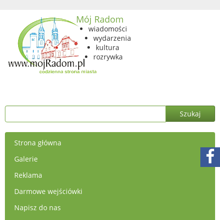
Mój Radom
wiadomości
wydarzenia
kultura
rozrywka
Strona główna
Galerie
Reklama
Darmowe wejściówki
Napisz do nas