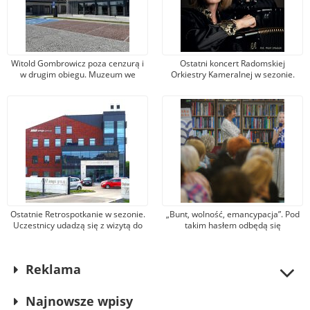
Witold Gombrowicz poza cenzurą i
Ostatni koncert Radomskiej
w drugim obiegu. Muzeum we
Orkiestry Kameralnej w sezonie.
Wsoli otwiera nowe przestrzenie
Królem wieczoru będzie tango i
Astor Piazzolla
Ostatnie Retrospotkanie w sezonie.
„Bunt, wolność, emancypacja”. Pod
Uczestnicy udadzą się z wizytą do
takim hasłem odbędą się
Karscha
wydarzenia 48 Radomskiej Wiosny
Literackiej
Reklama
Najnowsze wpisy