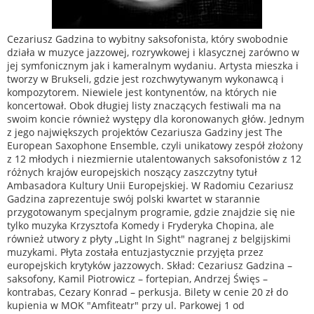
Cezariusz Gadzina to wybitny saksofonista, który swobodnie
działa w muzyce jazzowej, rozrywkowej i klasycznej zarówno w
jej symfonicznym jak i kameralnym wydaniu. Artysta mieszka i
tworzy w Brukseli, gdzie jest rozchwytywanym wykonawcą i
kompozytorem. Niewiele jest kontynentów, na których nie
koncertował. Obok długiej listy znaczących festiwali ma na
swoim koncie również występy dla koronowanych głów. Jednym
z jego największych projektów Cezariusza Gadziny jest The
European Saxophone Ensemble, czyli unikatowy zespół złożony
z 12 młodych i niezmiernie utalentowanych saksofonistów z 12
różnych krajów europejskich noszący zaszczytny tytuł
Ambasadora Kultury Unii Europejskiej. W Radomiu Cezariusz
Gadzina zaprezentuje swój polski kwartet w starannie
przygotowanym specjalnym programie, gdzie znajdzie się nie
tylko muzyka Krzysztofa Komedy i Fryderyka Chopina, ale
również utwory z płyty „Light In Sight" nagranej z belgijskimi
muzykami. Płyta została entuzjastycznie przyjęta przez
europejskich krytyków jazzowych. Skład: Cezariusz Gadzina –
saksofony, Kamil Piotrowicz – fortepian, Andrzej Święs –
kontrabas, Cezary Konrad – perkusja. Bilety w cenie 20 zł do
kupienia w MOK "Amfiteatr" przy ul. Parkowej 1 od