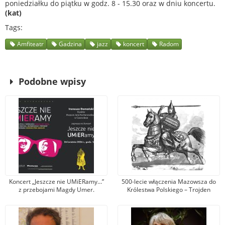
poniedziałku do piątku w godz. 8 - 15.30 oraz w dniu koncertu.
(kat)
Tags
Amfiteatr
Gadzina
jazz
koncert
Radom
Podobne wpisy
Koncert „Jeszcze nie UMiERamy…”
500-lecie włączenia Mazowsza do
z przebojami Magdy Umer.
Królestwa Polskiego – Trojden
Zaprasza Muzeum Jana
Kochanowskiego w Czarnolesie