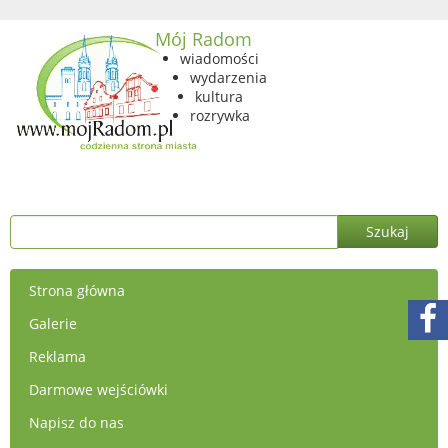
Mój Radom
wiadomości
wydarzenia
kultura
rozrywka
Strona główna
Galerie
Reklama
Darmowe wejściówki
Napisz do nas