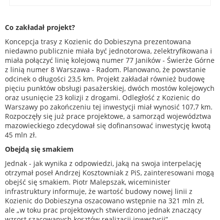
Co zakładał projekt?
Koncepcja trasy z Kozienic do Dobieszyna prezentowana
niedawno publicznie miała być jednotorowa, zelektryfikowana i
miała połączyć linię kolejową numer 77 Janików - Świerże Górne
z linią numer 8 Warszawa - Radom. Planowano, że powstanie
odcinek o długości 23,5 km. Projekt zakładał również budowę
pięciu punktów obsługi pasażerskiej, dwóch mostów kolejowych
oraz usunięcie 23 kolizji z drogami. Odległość z Kozienic do
Warszawy po zakończeniu tej inwestycji miał wynosić 107,7 km.
Rozpoczęły się już prace projektowe, a samorząd województwa
mazowieckiego zdecydował się dofinansować inwestycję kwotą
45 mln zł.
Obejdą się smakiem
Jednak - jak wynika z odpowiedzi, jaką na swoja interpelację
otrzymał poseł Andrzej Kosztowniak z PiS, zainteresowani mogą
obejść się smakiem. Piotr Malepszak, wiceminister
infrastruktury informuje, że wartość budowy nowej linii z
Kozienic do Dobieszyna oszacowano wstępnie na 321 mln zł,
ale „w toku prac projektowych stwierdzono jednak znaczący
wzrost szacowanych kosztów realizacji inwestycji”.