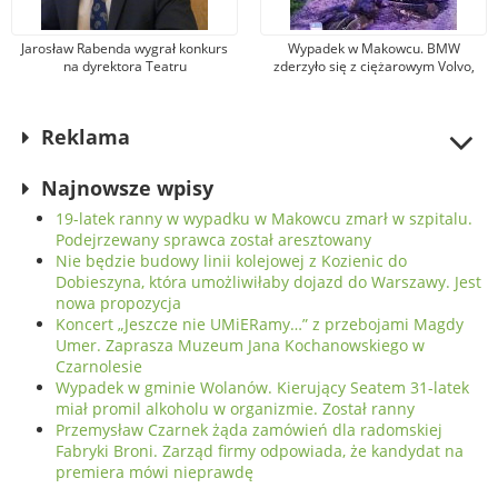
Jarosław Rabenda wygrał konkurs
Wypadek w Makowcu. BMW
na dyrektora Teatru
zderzyło się z ciężarowym Volvo,
Powszechnego. To wieloletni aktor
samochód osobowy wjechał w słup
radomskiej sceny
oświetleniowy. Jedna osoba została
ranna
Reklama
Najnowsze wpisy
19-latek ranny w wypadku w Makowcu zmarł w szpitalu.
Podejrzewany sprawca został aresztowany
Nie będzie budowy linii kolejowej z Kozienic do
Dobieszyna, która umożliwiłaby dojazd do Warszawy. Jest
nowa propozycja
Koncert „Jeszcze nie UMiERamy…” z przebojami Magdy
Umer. Zaprasza Muzeum Jana Kochanowskiego w
Czarnolesie
Wypadek w gminie Wolanów. Kierujący Seatem 31-latek
miał promil alkoholu w organizmie. Został ranny
Przemysław Czarnek żąda zamówień dla radomskiej
Fabryki Broni. Zarząd firmy odpowiada, że kandydat na
premiera mówi nieprawdę