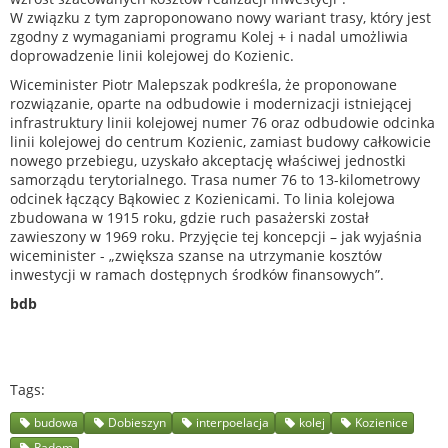
W związku z tym zaproponowano nowy wariant trasy, który jest
zgodny z wymaganiami programu Kolej + i nadal umożliwia
doprowadzenie linii kolejowej do Kozienic.
Wiceminister Piotr Malepszak podkreśla, że proponowane
rozwiązanie, oparte na odbudowie i modernizacji istniejącej
infrastruktury linii kolejowej numer 76 oraz odbudowie odcinka
linii kolejowej do centrum Kozienic, zamiast budowy całkowicie
nowego przebiegu, uzyskało akceptację właściwej jednostki
samorządu terytorialnego. Trasa numer 76 to 13-kilometrowy
odcinek łączący Bąkowiec z Kozienicami. To linia kolejowa
zbudowana w 1915 roku, gdzie ruch pasażerski został
zawieszony w 1969 roku. Przyjęcie tej koncepcji – jak wyjaśnia
wiceminister - „zwiększa szanse na utrzymanie kosztów
inwestycji w ramach dostępnych środków finansowych”.
bdb
Tags
budowa
Dobieszyn
interpoelacja
kolej
Kozienice
Radom