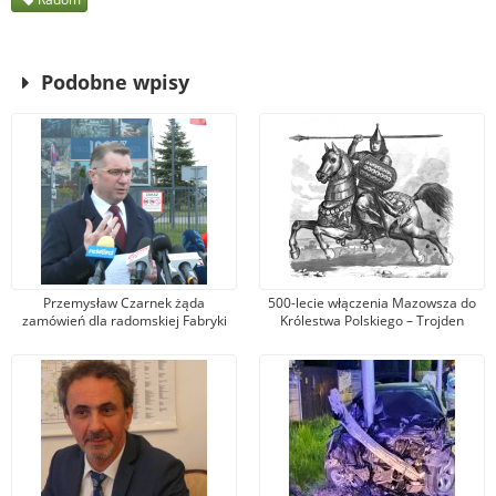
Podobne wpisy
Przemysław Czarnek żąda
500-lecie włączenia Mazowsza do
zamówień dla radomskiej Fabryki
Królestwa Polskiego – Trojden
Broni. Zarząd firmy odpowiada, że
kandydat na premiera mówi
nieprawdę