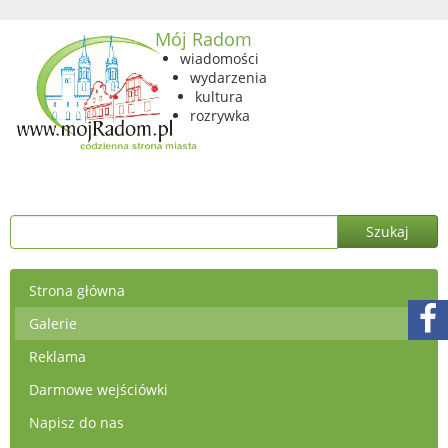
Mój Radom
wiadomości
wydarzenia
kultura
rozrywka
Strona główna
Galerie
Reklama
Darmowe wejściówki
Napisz do nas