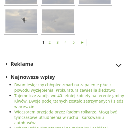
1
2
3
4
5
►
Reklama
Najnowsze wpisy
Dwumiesięczny chłopiec zmarł na zapalenie płuc z
powodu wyziębienia. Prokuratura zawiesiła śledztwo
Tajemnicze zabójstwo 40-letniej kobiety na terenie gminy
Klwów. Dwoje podejrzanych zostało zatrzymanych i siedzi
w areszcie
Wieczorem przejadą przez Radom rolkarze. Mogą być
tymczasowe utrudnienia w ruchu i kursowaniu
autobusów