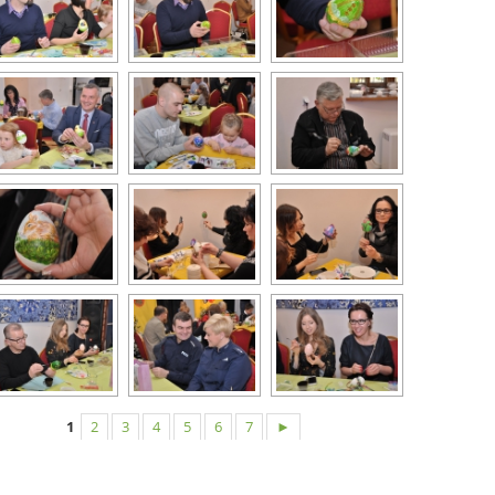
1
2
3
4
5
6
7
►