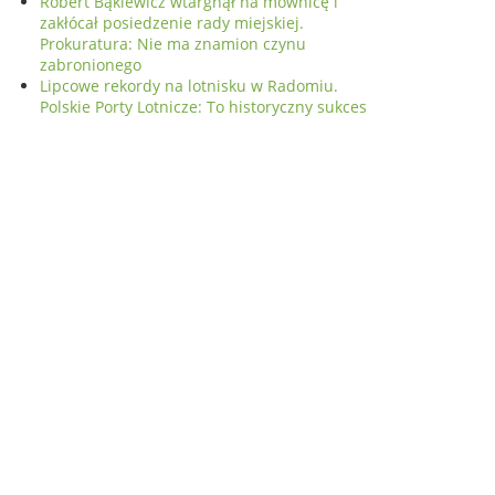
Robert Bąkiewicz wtargnął na mównicę i
zakłócał posiedzenie rady miejskiej.
Prokuratura: Nie ma znamion czynu
zabronionego
Lipcowe rekordy na lotnisku w Radomiu.
Polskie Porty Lotnicze: To historyczny sukces