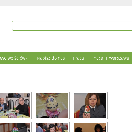
we wejściówki
Napisz do nas
Praca
Praca IT Warszawa