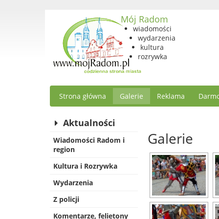
Mój Radom
wiadomości
wydarzenia
kultura
rozrywka
Strona główna
Galerie
Reklama
Darmo
Aktualności
Galerie
Wiadomości Radom i
region
Kultura i Rozrywka
Wydarzenia
Z policji
Komentarze, felietony