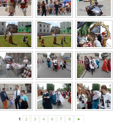
1
2
3
4
6
7
8
►