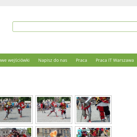
we wejściówki
Napisz do nas
Praca
Praca IT Warszawa