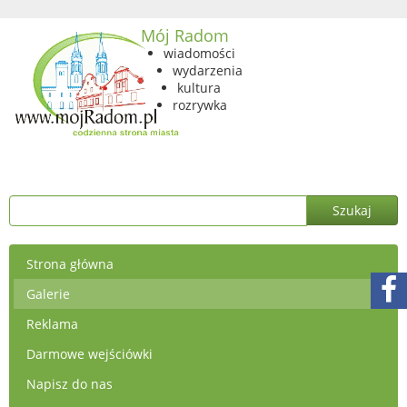
Mój Radom
wiadomości
wydarzenia
kultura
rozrywka
Strona główna
Galerie
Reklama
Darmowe wejściówki
Napisz do nas