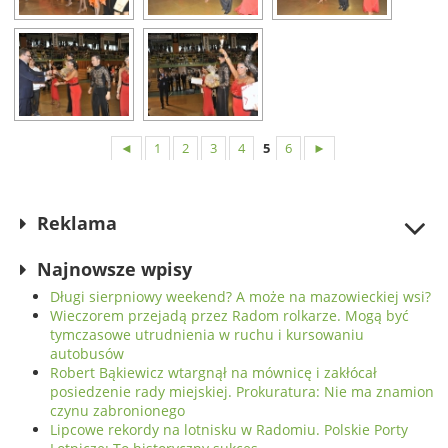
◄
1
2
3
4
5
6
►
Reklama
Najnowsze wpisy
Długi sierpniowy weekend? A może na mazowieckiej wsi?
Wieczorem przejadą przez Radom rolkarze. Mogą być
tymczasowe utrudnienia w ruchu i kursowaniu
autobusów
Robert Bąkiewicz wtargnął na mównicę i zakłócał
posiedzenie rady miejskiej. Prokuratura: Nie ma znamion
czynu zabronionego
Lipcowe rekordy na lotnisku w Radomiu. Polskie Porty