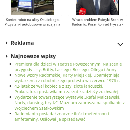
Koniec robót na ulicy Okulickiego.
Wraca problem Fabryki Broni w
Przystanki autobusowe wracają na
Radomiu. Poseł Konrad Frysztak
dawne miejsce
(KO) odpiera zarzuty posła
Przemysława Czarnka (PiS)
Reklama
Najnowsze wpisy
Premiera dla dzieci w Teatrze Powszechnym. Na scenie
przygody Lisy, Britty, Lassego, Bossego, Ollego i Anny
Nowe wzory Radomskiej Karty Miejskiej. Upamiętniają
wydarzenia z robotniczego protestu w czerwcu 1976 r.
42-latek zerwał kobiecie z szyi złote łańcuszki.
Prokuratura postawiła mu zarzut kradzieży zuchwałej
Wydarzenie towarzyszące wystawie „Rafał Malczewski.
Narty, dansing, brydż”. Muzeum zaprasza na spotkanie z
Wojciechem Szatkowskim
Radomianin posiadał znaczne ilości mefedronu i
amfetaminy. Usiłował je sprzedawać