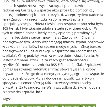
Do udziału w internetowej zbiórce, która odbyła się wczoraj, w
mediach społecznościowych zachęcali przedstawiciele
radomskiej Caritas, o wsparcie akcji prosił bp pomocniczy
diecezji radomskiej ks. Piotr Turzyński, wiceprezydent Radomia
Jerzy Zawodnik i rzeczniczka Radomskiego Szpitala
Specjalistycznego Elżbieta Cieślak. Na respirator potrzeba było
105 tys. zł. I tyle właśnie udało się zebrać w ciągu doby. - W
tych trudnych dniach, kiedy mamy epidemię potrafimy być
hojni, mieć dobre serce - mówił Jerzy Zawodnik. - Chcemy
podziękować tym, którzy wspomagają miasto, szpital, pogotowie
w zakupie materiałów i urządzeń medycznych. - Chcę bardzo
podziękować za udział w akcji "Respirator dla radomskiego
szpitala". Chcę podziękować za wasze dobre słowa i za to, że
jesteście z nami. Dziękuję za każdy gest solidarności i
życzliwość - mówi rzeczniczka RSS Elżbieta Cieślak. Szpitalowi
pomagają również radomskie firmy, stowarzyszenia, osoby
prywatne. - Każdego dnia medycy otrzymują ogromne wsparcie
od przedsiębiorców, którzy dowożą im posiłki czy artykuły
spożywcze. Pomoc oferują także stowarzyszenia i osoby
prywatne. Za to serdecznie Wam wszystkim dziękuję - dodaje
rzeczniczka szpitala.
bdb
Tags
Caritas
koronawirus
Radom
resipirator
szpital