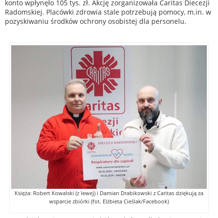
konto wpłynęło 105 tys. zł. Akcję zorganizowała Caritas Diecezji
Radomskiej. Placówki zdrowia stale potrzebują pomocy, m.in. w
pozyskiwaniu środków ochrony osobistej dla personelu.
Księża: Robert Kowalski (z lewej) i Damian Drabikowski z Caritas dziękują za
wsparcie zbiórki (fot. Elżbieta Cieślak/Facebook)