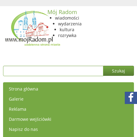
Mój Radom
wiadomości
wydarzenia
kultura
rozrywka
Strona główna
Galerie
Reklama
Darmowe wejściówki
Napisz do nas