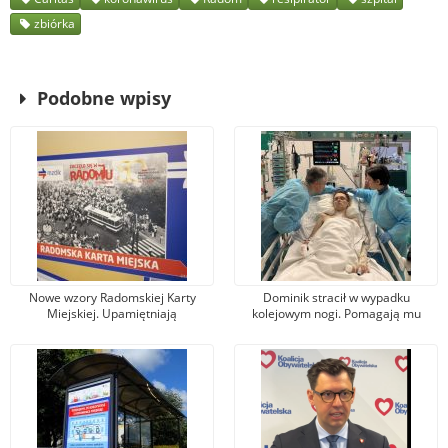
zbiórka
Podobne wpisy
Nowe wzory Radomskiej Karty
Dominik stracił w wypadku
Miejskiej. Upamiętniają
kolejowym nogi. Pomagają mu
wydarzenia z robotniczego
tysiące osób, jeden z darczyńców
protestu w czerwcu 1976 r.
przekazał na leczenie 100 tys. zł!