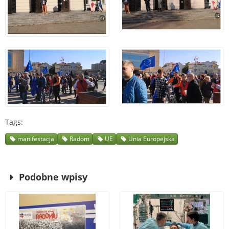
Tags
manifestacja
Radom
UE
Unia Europejska
Podobne wpisy