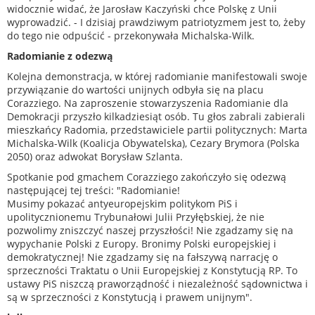
widocznie widać, że Jarosław Kaczyński chce Polskę z Unii
wyprowadzić. - I dzisiaj prawdziwym patriotyzmem jest to, żeby
do tego nie odpuścić - przekonywała Michalska-Wilk.
Radomianie z odezwą
Kolejna demonstracja, w której radomianie manifestowali swoje
przywiązanie do wartości unijnych odbyła się na placu
Corazziego. Na zaproszenie stowarzyszenia Radomianie dla
Demokracji przyszło kilkadziesiąt osób. Tu głos zabrali zabierali
mieszkańcy Radomia, przedstawiciele partii politycznych: Marta
Michalska-Wilk (Koalicja Obywatelska), Cezary Brymora (Polska
2050) oraz adwokat Borysław Szlanta.
Spotkanie pod gmachem Corazziego zakończyło się odezwą
następującej tej treści: "Radomianie!
Musimy pokazać antyeuropejskim politykom PiS i
upolitycznionemu Trybunałowi Julii Przyłębskiej, że nie
pozwolimy zniszczyć naszej przyszłości! Nie zgadzamy się na
wypychanie Polski z Europy. Bronimy Polski europejskiej i
demokratycznej! Nie zgadzamy się na fałszywą narrację o
sprzeczności Traktatu o Unii Europejskiej z Konstytucją RP. To
ustawy PiS niszczą praworządność i niezależność sądownictwa i
są w sprzeczności z Konstytucją i prawem unijnym".