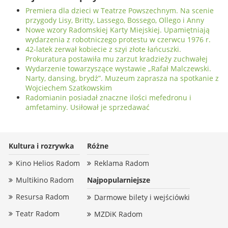
Premiera dla dzieci w Teatrze Powszechnym. Na scenie
przygody Lisy, Britty, Lassego, Bossego, Ollego i Anny
Nowe wzory Radomskiej Karty Miejskiej. Upamiętniają
wydarzenia z robotniczego protestu w czerwcu 1976 r.
42-latek zerwał kobiecie z szyi złote łańcuszki.
Prokuratura postawiła mu zarzut kradzieży zuchwałej
Wydarzenie towarzyszące wystawie „Rafał Malczewski.
Narty, dansing, brydż”. Muzeum zaprasza na spotkanie z
Wojciechem Szatkowskim
Radomianin posiadał znaczne ilości mefedronu i
amfetaminy. Usiłował je sprzedawać
Kultura i rozrywka
Różne
Kino Helios Radom
Reklama Radom
Multikino Radom
Najpopularniejsze
Resursa Radom
Darmowe bilety i wejściówki
Teatr Radom
MZDiK Radom