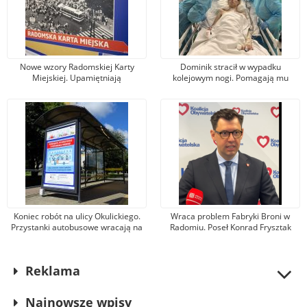
Nowe wzory Radomskiej Karty
Dominik stracił w wypadku
Miejskiej. Upamiętniają
kolejowym nogi. Pomagają mu
wydarzenia z robotniczego
tysiące osób, jeden z darczyńców
protestu w czerwcu 1976 r.
przekazał na leczenie 100 tys. zł!
Koniec robót na ulicy Okulickiego.
Wraca problem Fabryki Broni w
Przystanki autobusowe wracają na
Radomiu. Poseł Konrad Frysztak
dawne miejsce
(KO) odpiera zarzuty posła
Przemysława Czarnka (PiS)
Reklama
Najnowsze wpisy