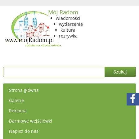
Mój Radom
wiadomości
wydarzenia
kultura
rozrywka
Strona główna
Galerie
Reklama
Darmowe wejściówki
Napisz do nas