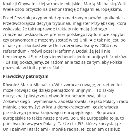
Koalicji Obywatelskiej w radzie miejskiej, Martą Michalską-Wilk.
Wiele osób przyszło na demonstrację z flagami europejskimi.
Poseł Frysztak przypomniał zgromadzonym powód spotkania: -
Przedwczorajsza decyzja trybunału magister Przyłębskiej, która
wskazała, że tak naprawdę traktaty nie mają żadnego
znaczenia, wskazała, że premier polskiego rządu może zapytać,
czy prawomocnie możemy zostać w tej Unii. Ale tak nie jest, bo
o naszym członkostwie w Unii zdecydowaliśmy w 2004 r. w
referendum - mówił poseł Platformy. Dodał, żę jeśli nie
będziemy w UE, nie będziemy beneficjentem unijnych środków.
- Dzisiaj pokazujemy, ze radomianie też są za tym, aby Polska
pozostała w Unii - podkreślał.
Prawdziwy patriotyzm
Również Marta Michalska-Wilk zwracała uwagę, że radom tez
może rozwijać się dzięki pieniądzom unijnym. - To szkoły
muzyczna i plastyczna, obwodnica południowa, ulica
Żółkiewskiego - wymieniała. Zadeklarowała, ze jako Polacy i rado
mianie, chcemy żyć w kraju demokratycznym, gdzie władza
przestrzega prawa krajowego i europejskiego. - Bo prawo
europejskie to także nasze prawo. Bo Unia Europejska to ja, to
państwo, to wszyscy Polacy. Także ci z PiS, którzy korzystają z
Unii pełnymi garściami - mówiła radna. Jej zdaniem dziś już