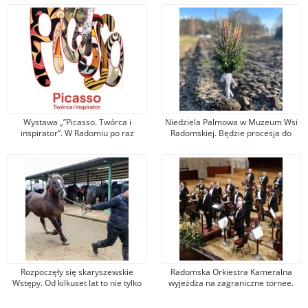
Wystawa „”Picasso. Twórca i
Niedziela Palmowa w Muzeum Wsi
inspirator”. W Radomiu po raz
Radomskiej. Będzie procesja do
pierwszy zobaczymy prace
pól, święcenie zasiewów i liczne
legendarnego artysty
warsztaty
Rozpoczęły się skaryszewskie
Radomska Orkiestra Kameralna
Wstępy. Od kilkuset lat to nie tylko
wyjeżdża na zagraniczne tornee.
jarmark koński
Tym razem zagra w
renomowanych salach