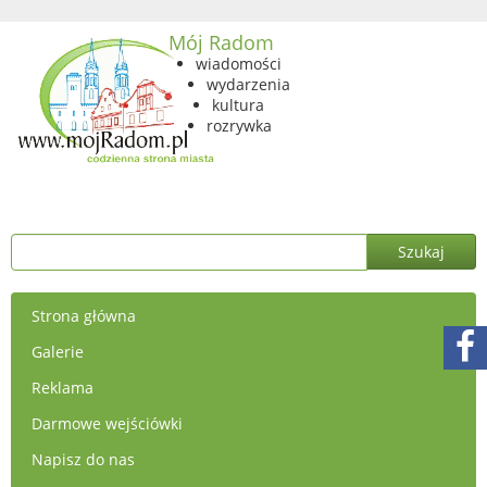
Mój Radom
wiadomości
wydarzenia
kultura
rozrywka
Strona główna
Galerie
Reklama
Darmowe wejściówki
Napisz do nas