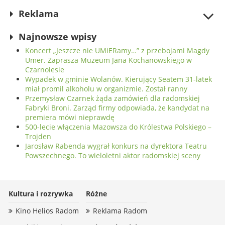
koncertowych Niemiec
Reklama
Najnowsze wpisy
Koncert „Jeszcze nie UMiERamy…” z przebojami Magdy
Umer. Zaprasza Muzeum Jana Kochanowskiego w
Czarnolesie
Wypadek w gminie Wolanów. Kierujący Seatem 31-latek
miał promil alkoholu w organizmie. Został ranny
Przemysław Czarnek żąda zamówień dla radomskiej
Fabryki Broni. Zarząd firmy odpowiada, że kandydat na
premiera mówi nieprawdę
500-lecie włączenia Mazowsza do Królestwa Polskiego –
Trojden
Jarosław Rabenda wygrał konkurs na dyrektora Teatru
Powszechnego. To wieloletni aktor radomskiej sceny
Kultura i rozrywka
Różne
Kino Helios Radom
Reklama Radom