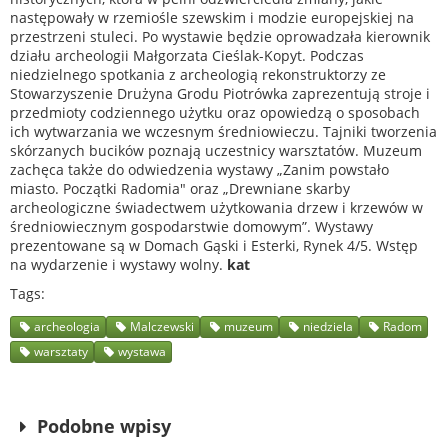
następowały w rzemiośle szewskim i modzie europejskiej na
przestrzeni stuleci. Po wystawie będzie oprowadzała kierownik
działu archeologii Małgorzata Cieślak-Kopyt. Podczas
niedzielnego spotkania z archeologią rekonstruktorzy ze
Stowarzyszenie Drużyna Grodu Piotrówka zaprezentują stroje i
przedmioty codziennego użytku oraz opowiedzą o sposobach
ich wytwarzania we wczesnym średniowieczu. Tajniki tworzenia
skórzanych bucików poznają uczestnicy warsztatów. Muzeum
zachęca także do odwiedzenia wystawy „Zanim powstało
miasto. Początki Radomia" oraz „Drewniane skarby
archeologiczne świadectwem użytkowania drzew i krzewów w
średniowiecznym gospodarstwie domowym”. Wystawy
prezentowane są w Domach Gąski i Esterki, Rynek 4/5. Wstęp
na wydarzenie i wystawy wolny.
kat
Tags
archeologia
Malczewski
muzeum
niedziela
Radom
warsztaty
wystawa
Podobne wpisy