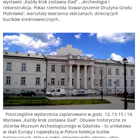
wystawie ,,Każdy krok zostawia ślad” , „Archeologia i
rekonstrukcja. Pokaz rzemiosła Stowarzyszenie Drużyna Grodu
Piotrówka”, warsztaty tworzenia skórzanych, dziecięcych
bucików średniowiecznych..
Poszczególne wydarzenia zaplanowano w godz. 12, 13-15 i 14.
Wystawa ,,Każdy krok zostawia ślad”. Obuwie historyczne ze
zbiorów Muzeum Archeologicznego w Gdańsku - to unikatowa
w skali Europy i największą w Polsce kolekcja butów
historycznych, która w pełni odzwierciedla zmiany, jakie