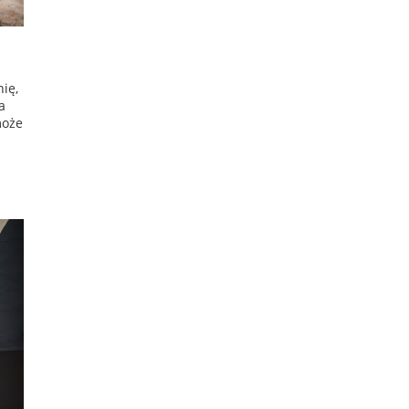
ię,
a
może