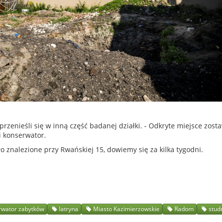
rzenieśli się w inną część badanej działki. - Odkryte miejsce zosta
i konserwator.
ło znalezione przy Rwańskiej 15, dowiemy się za kilka tygodni.
rwator zabytków
latryna
Miasto Kazimierzowskie
Radom
stud