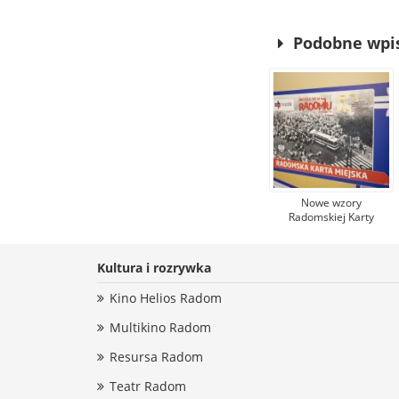
Podobne wpi
Nowe wzory
Radomskiej Karty
Miejskiej. Upamiętniają
wydarzenia z
robotniczego protestu
Kultura i rozrywka
w czerwcu 1976 r.
Kino Helios Radom
Multikino Radom
Resursa Radom
Teatr Radom