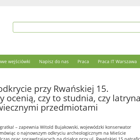
we wejściówki
Napisz do nas
Praca
Praca IT Warszawa
odkrycie przy Rwańskiej 15.
 ocenią, czy to studnia, czy latryn
wiecznymi przedmiotami
 gratka! – zapewnia Witold Bujakowski, wojewódzki konserwator
mówiąc o najnowszym odkryciu archeologicznym na Mieście
czas prac sprawdzających na działce przy ul. Rwańskiej 15 natrafi