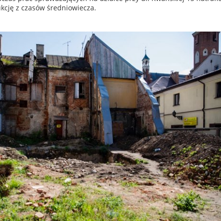
kcję z czasów średniowiecza.