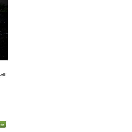
wili
nia