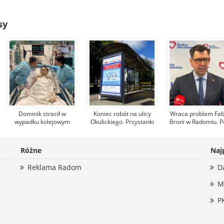
sy
Dominik stracił w
Koniec robót na ulicy
Wraca problem Fab
wypadku kolejowym
Okulickiego. Przystanki
Broni w Radomiu. P
nogi. Pomagają mu
autobusowe wracają na
Konrad Frysztak (
tysiące osób, jeden z
dawne miejsce
odpiera zarzuty po
darczyńców przekazał
Przemysława Czar
Różne
Naj
na leczenie 100 tys. zł!
(PiS)
Reklama Radom
D
M
P