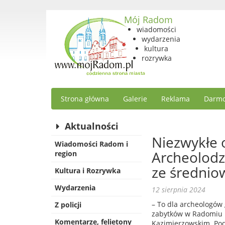
Mój Radom
wiadomości
wydarzenia
kultura
rozrywka
Strona główna
Galerie
Reklama
Darmo
Aktualności
Niezwykłe 
Wiadomości Radom i
Archeolodzy
region
ze średnio
Kultura i Rozrywka
Wydarzenia
12 sierpnia 2024
– To dla archeologów
Z policji
zabytków w Radomiu 
Komentarze, felietony
Kazimierzowskim. Pod