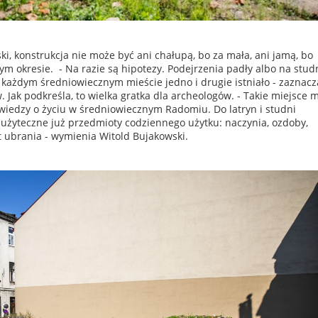
ki, konstrukcja nie może być ani chałupą, bo za mała, ani jamą, bo
tym okresie. - Na razie są hipotezy. Podejrzenia padły albo na studn
 każdym średniowiecznym mieście jedno i drugie istniało - zaznacz
 Jak podkreśla, to wielka gratka dla archeologów. - Takie miejsce 
iedzy o życiu w średniowiecznym Radomiu. Do latryn i studni
żyteczne już przedmioty codziennego użytku: naczynia, ozdoby,
t ubrania - wymienia Witold Bujakowski.