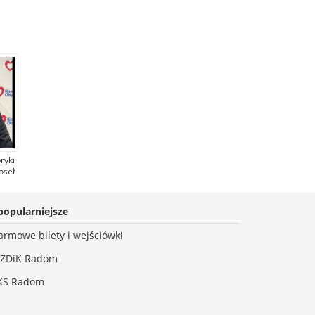
ryki
oseł
KO)
sła
nka
popularniejsze
armowe bilety i wejściówki
ZDiK Radom
KS Radom