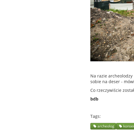
Na razie archeolodzy p
sobie na deser - mów
Co rzeczywiście zosta
bdb
Tags
archeolog
konse