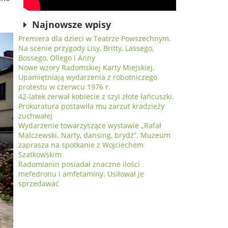
Najnowsze wpisy
Premiera dla dzieci w Teatrze Powszechnym.
Na scenie przygody Lisy, Britty, Lassego,
Bossego, Ollego i Anny
Nowe wzory Radomskiej Karty Miejskiej.
Upamiętniają wydarzenia z robotniczego
protestu w czerwcu 1976 r.
42-latek zerwał kobiecie z szyi złote łańcuszki.
Prokuratura postawiła mu zarzut kradzieży
zuchwałej
Wydarzenie towarzyszące wystawie „Rafał
Malczewski. Narty, dansing, brydż”. Muzeum
zaprasza na spotkanie z Wojciechem
Szatkowskim
Radomianin posiadał znaczne ilości
mefedronu i amfetaminy. Usiłował je
sprzedawać