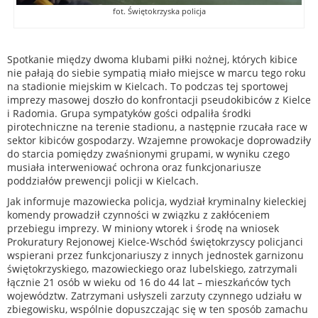
fot. Świętokrzyska policja
Spotkanie między dwoma klubami piłki nożnej, których kibice
nie pałają do siebie sympatią miało miejsce w marcu tego roku
na stadionie miejskim w Kielcach. To podczas tej sportowej
imprezy masowej doszło do konfrontacji pseudokibiców z Kielce
i Radomia. Grupa sympatyków gości odpaliła środki
pirotechniczne na terenie stadionu, a następnie rzucała race w
sektor kibiców gospodarzy. Wzajemne prowokacje doprowadziły
do starcia pomiędzy zwaśnionymi grupami, w wyniku czego
musiała interweniować ochrona oraz funkcjonariusze
poddziałów prewencji policji w Kielcach.
Jak informuje mazowiecka policja, wydział kryminalny kieleckiej
komendy prowadził czynności w związku z zakłóceniem
przebiegu imprezy. W miniony wtorek i środę na wniosek
Prokuratury Rejonowej Kielce-Wschód świętokrzyscy policjanci
wspierani przez funkcjonariuszy z innych jednostek garnizonu
świętokrzyskiego, mazowieckiego oraz lubelskiego, zatrzymali
łącznie 21 osób w wieku od 16 do 44 lat – mieszkańców tych
województw. Zatrzymani usłyszeli zarzuty czynnego udziału w
zbiegowisku, wspólnie dopuszczając się w ten sposób zamachu