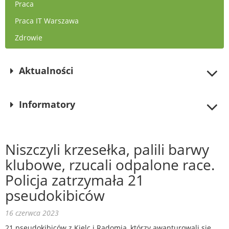
Praca
Praca IT Warszawa
Zdrowie
Aktualności
Informatory
Niszczyli krzesełka, palili barwy
klubowe, rzucali odpalone race.
Policja zatrzymała 21
pseudokibiców
16 czerwca 2023
21 pseudokibiców z Kielc i Radomia, którzy awanturowali się