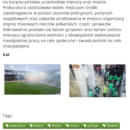
na bezpieczeństwo uczestników imprezy oraz mienie.
Prokuratura zastosowała wobec mężczyzn środki
zapobiegawcze w postaci dozorów policyjnych, poręczeń
majątkowych oraz zakazów przebywania w miejscu organizacji
imprez masowych meczów piłkarskich. Część sprawców
dobrowolnie poddało się karom grzywien oraz karom sześciu
miesięcy ograniczenia wolności z obowiązkiem wykonywania
nieodpłatnej pracy na cele społeczne i świadczeniom na cele
charytatywne.
kat
Tags
awantura
kibice
Kielce
mecz
policja
Radom