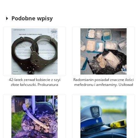
Podobne wpisy
42-latek zerwał kobiecie z szyi
Radomianin posiadał znaczne ilości
złote łańcuszki. Prokuratura
mefedronu i amfetaminy. Usiłował
postawiła mu zarzut kradzieży
je sprzedawać
zuchwałej