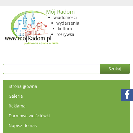
Mój Radom
wiadomości
wydarzenia
kultura
rozrywka
Strona główna
Galerie
Reklama
Darmowe wejściówki
Napisz do nas