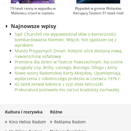
19-latek ranny w wypadku w
Wypadek w gminie Wolanów.
Makowcu zmarł w szpitalu.
Kierujący Seatem 31-latek miał
Podejrzewany sprawca został
promil alkoholu w organizmie.
aresztowany
Został ranny
Najnowsze wpisy
Sąd: Churchill nie wypowiedział słów o konieczności
bombardowania Niemiec. Wójcik: Nie zgadzam się z
wyrokiem
Miasto Przyjaznych Zmian. Kolejne ulice dostaną nową
nawierzchnię asfaltową
Premiera dla dzieci w Teatrze Powszechnym. Na scenie
przygody Lisy, Britty, Lassego, Bossego, Ollego i Anny
Nowe wzory Radomskiej Karty Miejskiej. Upamiętniają
wydarzenia z robotniczego protestu w czerwcu 1976 r.
42-latek zerwał kobiecie z szyi złote łańcuszki.
Prokuratura postawiła mu zarzut kradzieży zuchwałej
Kultura i rozrywka
Różne
Kino Helios Radom
Reklama Radom