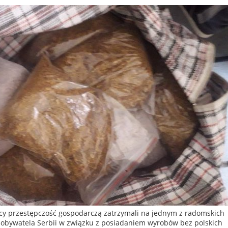
ący przestępczość gospodarczą zatrzymali na jednym z radomskich
o obywatela Serbii w związku z posiadaniem wyrobów bez polskich