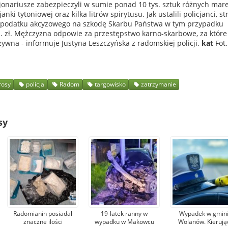
jonariusze zabezpieczyli w sumie ponad 10 tys. sztuk różnych mar
nki tytoniowej oraz kilka litrów spirytusu. Jak ustalili policjanci, st
a podatku akcyzowego na szkodę Skarbu Państwa w tym przypadku
. zł. Mężczyzna odpowie za przestępstwo karno-skarbowe, za które
zywna - informuje Justyna Leszczyńska z radomskiej policji.
kat
Fot.
rosy
policja
Radom
targowisko
zatrzymanie
sy
Radomianin posiadał
19-latek ranny w
Wypadek w gmin
znaczne ilości
wypadku w Makowcu
Wolanów. Kierują