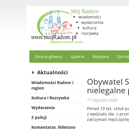
Mój Radom
wiadomości
wydarzenia
kultura
rozrywka
Strona główna
Galerie
Reklama
Darmo
Aktualności
Obywatel S
Wiadomości Radom i
nielegalne
region
Kultura i Rozrywka
17 stycznia 2020
Wydarzenia
Ponad 10 tys. sztuk p
z wydziału dw. z prze
Z policji
zatrzymali mężczyznę
Komentarze, felietony