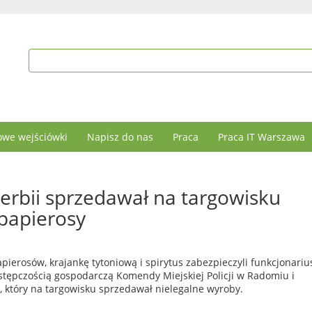
we wejściówki
Napisz do nas
Praca
Praca IT Warszawa
erbii sprzedawał na targowisku
 papierosy
apierosów, krajankę tytoniową i spirytus zabezpieczyli funkcjonariu
stępczością gospodarczą Komendy Miejskiej Policji w Radomiu i
, który na targowisku sprzedawał nielegalne wyroby.