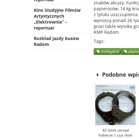
znaków akcyzy. Funkc
papierosów, 14 kg kraja
Kino Studyjne Filmów
z tytułu uszczupleni
Artystycznych
wynoszą ponad 26 tys
„Elektrownia” –
grozi także wysoka gr
repertuar
KMP Radom
Rozkład jazdy busów
Tags
Radom
nielegalne
papie
Podobne wpi
42-latek zerwał
kobiecie z szyi złote