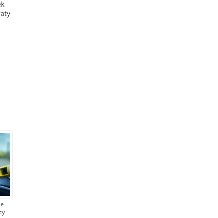
ek
raty
ie
cy