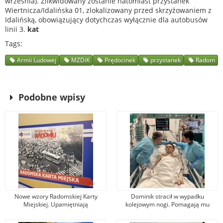
września). Zlikwidowany zostanie natomiast przystanek
Wiertnicza/Idalińska 01, zlokalizowany przed skrzyżowaniem z
Idalińską, obowiązujący dotychczas wyłącznie dla autobusów
linii 3.
kat
Tags
Armii Ludowej
MZDiK
Prędocinek
przystanek
Radom
Podobne wpisy
Nowe wzory Radomskiej Karty
Dominik stracił w wypadku
Miejskiej. Upamiętniają
kolejowym nogi. Pomagają mu
wydarzenia z robotniczego
tysiące osób, jeden z darczyńców
protestu w czerwcu 1976 r.
przekazał na leczenie 100 tys. zł!