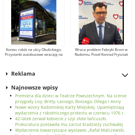
Koniec robót na ulicy Okulickiego.
Wraca problem Fabryki Broni w
Przystanki autobusowe wracają na
Radomiu. Poseł Konrad Frysztak
dawne miejsce
(KO) odpiera zarzuty posła
Przemysława Czarnka (PiS)
Reklama
Najnowsze wpisy
Premiera dla dzieci w Teatrze Powszechnym. Na scenie
przygody Lisy, Britty, Lassego, Bossego, Ollego i Anny
Nowe wzory Radomskiej Karty Miejskiej. Upamiętniają
wydarzenia z robotniczego protestu w czerwcu 1976 r.
42-latek zerwał kobiecie z szyi złote łańcuszki.
Prokuratura postawiła mu zarzut kradzieży zuchwałej
Wydarzenie towarzyszące wystawie „Rafał Malczewski.