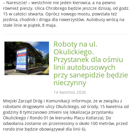
– Nareszcie! – westchnie nie jeden kierowca, a na pewno
również pieszy. Ulica Chrobrego będzie jeszcze dzisiaj, od godz.
15 w całości otwarta. Oprócz nowego mostu, powstała też
jezdnia, chodnik i droga dla rowerzystów. Autobusy wrócą na
stałe linie w piątek, 8 maja.
Roboty na ul.
Okulickiego.
Przystanek dla ośmiu
linii autobusowych
przy sanepidzie będzie
nieczynny
14 kwietnia 2026
Miejski Zarząd Dróg i Komunikacji informuje, że w związku z
robotami drogowymi ulicy Okulickiego, od środy, 15 kwietnia od
godziny 8 tymczasowo zmieni się lokalizacja przystanku
Okulickiego / Rondo 01 (w kierunku Placu Kotlarza). Do
odwołania zostanie on przeniesiony o około 100 metrów, przed
rondo (nie będzie obowiązywał dla linii 6).