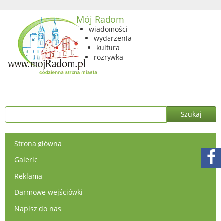
Mój Radom
wiadomości
wydarzenia
kultura
rozrywka
Strona główna
Galerie
Reklama
Darmowe wejściówki
Napisz do nas