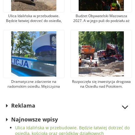
Ulica Idalińska w przebudowie.
Budżet Obywatelski Mazowsza
Będzie łatwiej dotrzeć do osiedla,
2027. A w jego puli do podziału aż
kościoła oraz ogródków
30 mln zł!
działkowych
Dramatyczne zdarzenie na
Rozpoczęła się inwestycja drogowa
radomskim osiedlu. Mężczyzna
na Osiedlu nad Potokiem.
zaatakował maczetą sąsiadów,
Połączone zostaną dwa odcinki ul.
kobieta niemal straciła dłoń
Szklanej
Reklama
Najnowsze wpisy
Ulica Idalińska w przebudowie. Będzie łatwiej dotrzeć do
osiedla, kościoła oraz ogródków działkowych